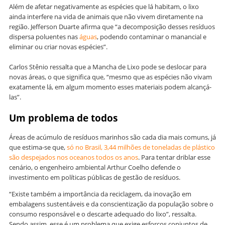
Além de afetar negativamente as espécies que lá habitam, o lixo
ainda interfere na vida de animais que não vivem diretamente na
região. Jefferson Duarte afirma que “a decomposição desses resíduos
dispersa poluentes nas
águas
, podendo contaminar o manancial e
eliminar ou criar novas espécies”.
Carlos Stênio ressalta que a Mancha de Lixo pode se deslocar para
novas áreas, o que significa que, “mesmo que as espécies não vivam
exatamente lá, em algum momento esses materiais podem alcançá-
las”.
Um problema de todos
Áreas de acúmulo de resíduos marinhos são cada dia mais comuns, já
que estima-se que,
só no Brasil, 3,44 milhões de toneladas de plástico
são despejados nos oceanos todos os anos
. Para tentar driblar esse
cenário, o engenheiro ambiental Arthur Coelho defende o
investimento em políticas públicas de gestão de resíduos.
“Existe também a importância da reciclagem, da
inovação em
embalagens sustentáveis e da conscientização da população sobre o
consumo responsável e o descarte adequado do lixo”, ressalta.
Sendo assim, esse é um problema que exige esforços conjuntos de