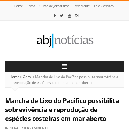
Home
Fotos
Curso de Jornalismo
Expediente
Fale Conosco
ABJ
Notícias
Home
»
Geral
»
Mancha de Lixo do Pacífico possibilita sobrevivência
e reprodução de espécies costeiras em mar aberto
Mancha de Lixo do Pacífico possibilita
sobrevivência e reprodução de
espécies costeiras em mar aberto
IN
GERAL
,
MEIO AMBIENTE