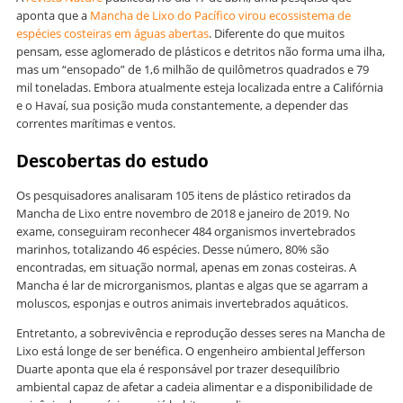
aponta que a
Mancha de Lixo do Pacífico virou ecossistema de
espécies costeiras em águas abertas
. Diferente do que muitos
pensam, esse aglomerado de plásticos e detritos não forma uma ilha,
mas um “ensopado” de 1,6 milhão de quilômetros quadrados e 79
mil toneladas. Embora atualmente esteja localizada entre a Califórnia
e o Havaí, sua posição muda constantemente, a depender das
correntes marítimas e ventos.
Descobertas do estudo
Os pesquisadores analisaram 105 itens de plástico retirados da
Mancha de Lixo entre novembro de 2018 e janeiro de 2019. No
exame, conseguiram reconhecer 484 organismos invertebrados
marinhos, totalizando 46 espécies. Desse número, 80% são
encontradas, em situação normal, apenas em zonas costeiras. A
Mancha é lar de microrganismos, plantas e algas que se agarram a
moluscos, esponjas e outros animais invertebrados aquáticos.
Entretanto, a sobrevivência e reprodução desses seres na Mancha de
Lixo está longe de ser benéfica. O engenheiro ambiental Jefferson
Duarte aponta que ela é responsável por trazer desequilíbrio
ambiental capaz de afetar a cadeia alimentar e a disponibilidade de