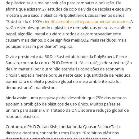
de plástico seja a melhor solução para combater a poluição. Ele
afirma que existem 27 estudos de ciclo de vida de sacolas e cada um
mostra que a sacola plástica PE (polietileno), causa menos danos.
“Substituí-lo é 100%
cientificamente certo para aumentar os danos
. A
razão é simples, quando o plástico é removido, as pessoas escolhem
papel, algodão, metal ou vidro e todos eles comprovadamente
causam mais danos, o que significa mais CO2, mais resíduos, mais
poluição e assim por diante”, explica.
O vice-presidente da R&D e Sustentabilidade da PolyExpert, Pierre
Sarazin, concorda com o PHD DeArmitt. “A estratégia de substituição
de um material por outro não atende às condições da economia
circular, especialmente porque neste caso a quantidade de resíduos
aumentará e o efeito positivo global no meio ambiente não foi
demonstrado”, manifestou.
Ainda assim, uma pesquisa global descobriu que 75% das pessoas
apoiam a proibição de plásticos de uso único. Muitos países se
uniram para assinar um Tratado da ONU sobre a redução global de
resíduos plásticos.
Contudo, o Ph.D Zoltan Kish, fundador da Quasar ScienceTech,
diretor e cientista, concordou com Pierre. “Proibir os plásticos
descartáveis ​​e transferir o programa de reciclagem para a