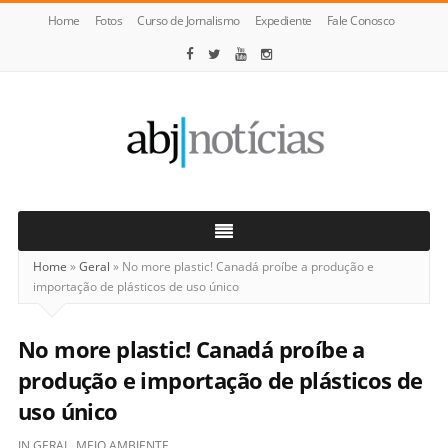
Home
Fotos
Curso de Jornalismo
Expediente
Fale Conosco
ABJ
Notícias
Home
»
Geral
»
No more plastic! Canadá proíbe a produção e
importação de plásticos de uso único
No more plastic! Canadá proíbe a
produção e importação de plásticos de
uso único
IN
GERAL
,
MEIO AMBIENTE