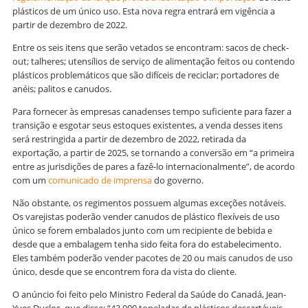
plásticos de um único uso. Esta nova regra entrará em vigência a
partir de dezembro de 2022.
Entre os seis itens que serão vetados se encontram: sacos de check-
out; talheres; utensílios de serviço de alimentação feitos ou contendo
plásticos problemáticos que são difíceis de reciclar; portadores de
anéis; palitos e canudos.
Para fornecer às empresas canadenses tempo suficiente para fazer a
transição e esgotar seus estoques existentes, a venda desses itens
será restringida a partir de dezembro de 2022, retirada da
exportação, a partir de 2025, se tornando a conversão em “a primeira
entre as jurisdições de pares a fazê-lo internacionalmente”, de acordo
com um
comunicado de imprensa
do governo.
Não obstante, os regimentos possuem algumas exceções notáveis.
Os varejistas poderão vender canudos de plástico flexíveis de uso
único se forem embalados junto com um recipiente de bebida e
desde que a embalagem tenha sido feita fora do estabelecimento.
Eles também poderão vender pacotes de 20 ou mais canudos de uso
único, desde que se encontrem fora da vista do cliente.
O anúncio foi feito pelo Ministro Federal da Saúde do Canadá, Jean-
Yves Duclos, que disse: “43.000 toneladas de plásticos descartáveis ​​