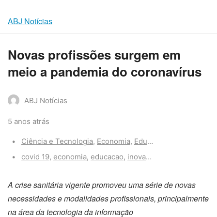
ABJ Notícias
Novas profissões surgem em
meio a pandemia do coronavírus
ABJ Notícias
5 anos atrás
Categories:
Ciência e Tecnologia
,
Economia
,
Educação
,
Geral
,
Saúde
Tags:
covid 19
,
economia
,
educacao
,
inovação
,
pandemia
,
prof
A crise sanitária vigente promoveu uma série de
novas
necessidades e
modalidades profissionais, principalmente
na área da tecnologia da informação