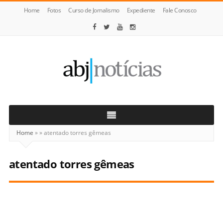
Home
Fotos
Curso de Jornalismo
Expediente
Fale Conosco
ABJ
Notícias
Home
»
»
atentado torres gêmeas
atentado torres gêmeas