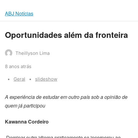
ABJ Notícias
Oportunidades além da fronteira
Theillyson Lima
8 anos atrás
Categories:
Tags:
Geral
slideshow
A experiência de estudar em outro país sob a opinião de
quem já participou
Kawanna Cordeiro
Dominar outro idioma praticamente se incorporou ao