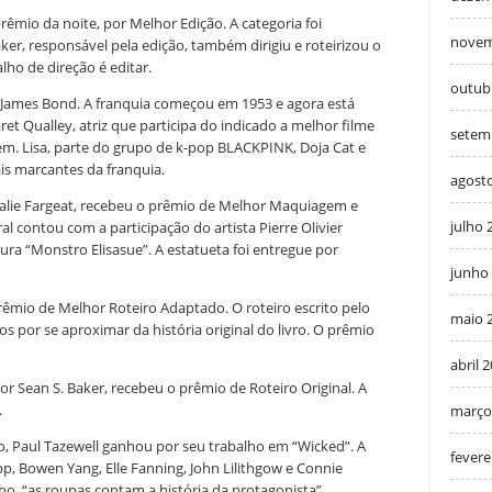
êmio da noite, por Melhor Edição. A categoria foi
novem
er, responsável pela edição, também dirigiu e roteirizou o
lho de direção é editar.
outub
a James Bond. A franquia começou em 1953 e agora está
t Qualley, atriz que participa do indicado a melhor filme
setem
m. Lisa, parte do grupo de k-pop BLACKPINK, Doja Cat e
is marcantes da franquia.
agost
oralie Fargeat, recebeu o prêmio de Melhor Maquiagem e
julho 
l contou com a participação do artista Pierre Olivier
tura “Monstro Elisasue”. A estatueta foi entregue por
junho
rêmio de Melhor Roteiro Adaptado. O roteiro escrito pelo
maio 
s por se aproximar da história original do livro. O prêmio
abril 
por Sean S. Baker, recebeu o prêmio de Roteiro Original. A
.
março
o, Paul Tazewell ganhou por seu trabalho em “Wicked”. A
fevere
pp, Bowen Yang, Elle Fanning, John Lilithgow e Connie
lho, “as roupas contam a história da protagonista”,