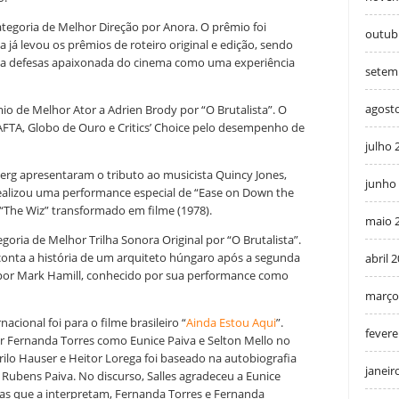
ategoria de Melhor Direção por Anora. O prêmio foi
outub
 já levou os prêmios de roteiro original e edição, sendo
ma defesas apaixonada do cinema como uma experiência
setem
agost
io de Melhor Ator a Adrien Brody por “O Brutalista”. O
AFTA, Globo de Ouro e Critics’ Choice pelo desempenho de
julho 
rg apresentaram o tributo ao musicista Quincy Jones,
junho
realizou uma performance especial de “Ease on Down the
“The Wiz” transformado em filme (1978).
maio 
goria de Melhor Trilha Sonora Original por “O Brutalista”.
 conta a história de um arquiteto húngaro após a segunda
abril 
 por Mark Hamill, conhecido por sua performance como
março
cional foi para o filme brasileiro “
Ainda Estou Aqui
”.
fevere
por Fernanda Torres como Eunice Paiva e Selton Mello no
rilo Hauser e Heitor Lorega foi baseado na autobiografia
janeir
Rubens Paiva. No discurso, Salles agradeceu a Eunice
ias que a interpretam, Fernanda Torres e Fernanda