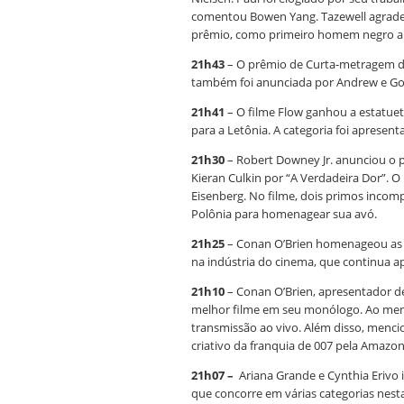
comentou Bowen Yang. Tazewell agradec
prêmio, como primeiro homem negro a v
21h43
– O prêmio de Curta-metragem de
também foi anunciada por Andrew e Gol
21h41
– O filme Flow ganhou a estatuet
para a Letônia. A categoria foi apresen
21h30
– Robert Downey Jr. anunciou o 
Kieran Culkin por “A Verdadeira Dor”. O 
Eisenberg. No filme, dois primos incomp
Polônia para homenagear sua avó.
21h25
– Conan O’Brien homenageou as ví
na indústria do cinema, que continua a
21h10
– Conan O’Brien, apresentador de
melhor filme em seu monólogo. Ao menc
transmissão ao vivo. Além disso, mencion
criativo da franquia de 007 pela Amazon
21h07 –
Ariana Grande e Cynthia Erivo i
que concorre em várias categorias nesta