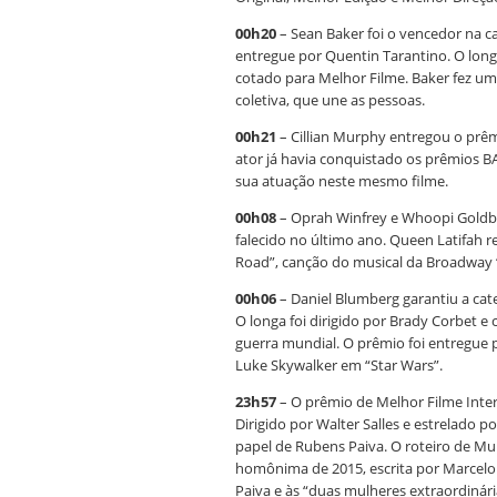
00h20
– Sean Baker foi o vencedor na c
entregue por Quentin Tarantino. O longa
cotado para Melhor Filme. Baker fez u
coletiva, que une as pessoas.
00h21
– Cillian Murphy entregou o prêm
ator já havia conquistado os prêmios B
sua atuação neste mesmo filme.
00h08
– Oprah Winfrey e Whoopi Goldbe
falecido no último ano. Queen Latifah 
Road”, canção do musical da Broadway 
00h06
– Daniel Blumberg garantiu a cate
O longa foi dirigido por Brady Corbet e
guerra mundial. O prêmio foi entregue
Luke Skywalker em “Star Wars”.
23h57
– O prêmio de Melhor Filme Interna
Dirigido por Walter Salles e estrelado 
papel de Rubens Paiva. O roteiro de Mu
homônima de 2015, escrita por Marcelo 
Paiva e às “duas mulheres extraordinár