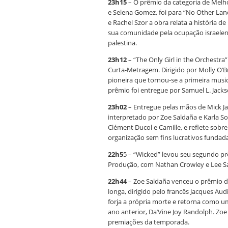
23h15
– O prêmio da categoria de Melh
e Selena Gomez, foi para “No Other Lan
e Rachel Szor a obra relata a história de
sua comunidade pela ocupação israelens
palestina.
23h12
– “The Only Girl in the Orchestr
Curta-Metragem. Dirigido por Molly O’Br
pioneira que tornou-se a primeira musi
prêmio foi entregue por Samuel L. Jack
23h02
– Entregue pelas mãos de Mick Jag
interpretado por Zoe Saldaña e Karla Sof
Clément Ducol e Camille, e reflete sobr
organização sem fins lucrativos fundada
22h5
5 – “Wicked” levou seu segundo pr
Produção, com Nathan Crowley e Lee San
22h44
– Zoe Saldaña venceu o prêmio de
longa, dirigido pelo francês Jacques Au
forja a própria morte e retorna como u
ano anterior, Da’Vine Joy Randolph. Zoe 
premiações da temporada.