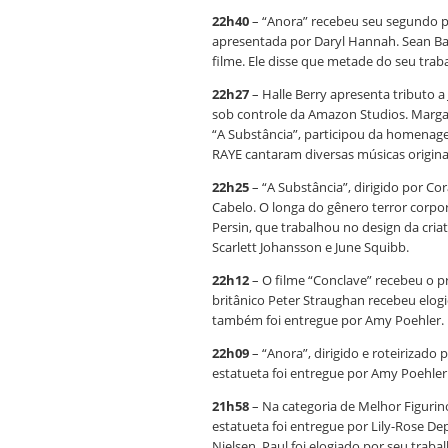
22h40
– “Anora” recebeu seu segundo pr
apresentada por Daryl Hannah. Sean Bak
filme. Ele disse que metade do seu traba
22h27
– Halle Berry apresenta tributo 
sob controle da Amazon Studios. Margare
“A Substância”, participou da homenage
RAYE cantaram diversas músicas origina
22h25
– “A Substância”, dirigido por C
Cabelo. O longa do gênero terror corpora
Persin, que trabalhou no design da cria
Scarlett Johansson e June Squibb.
22h12
– O filme “Conclave” recebeu o p
britânico Peter Straughan recebeu elogio
também foi entregue por Amy Poehler.
22h09
– “Anora”, dirigido e roteirizado 
estatueta foi entregue por Amy Poehler
21h58
– Na categoria de Melhor Figurin
estatueta foi entregue por Lily-Rose De
Nielsen. Paul foi elogiado por seu traba