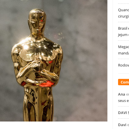
Quando
cirurg
Brasil
jejum
Megao
manda
Rodovi
Com
Ana
e
seus 
DAVI
Davi