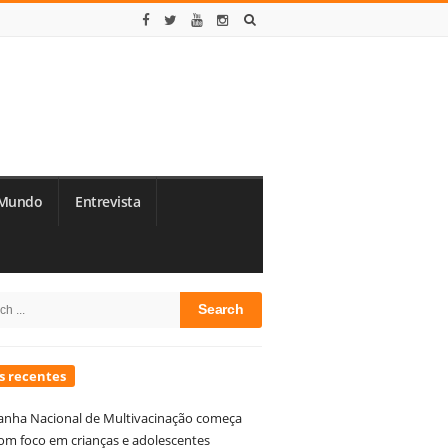
Mundo
Entrevista
te
h
debar
s recentes
nha Nacional de Multivacinação começa
om foco em crianças e adolescentes