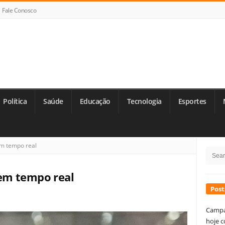
Fale Conosco
Política
Saúde
Educação
Tecnologia
Esportes
Si
m tempo real
Searc
Si
for:
em tempo real
Post
Campa
hoje c