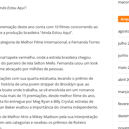
macon
inda Estou Aqui”.
Arqu
 premiação deste ano conta com 10 filmes concorrendo ao
agost
e a produção brasileira “Ainda Estou Aqui”.
ategoria de Melhor Filme Internacional, e Fernanda Torres
julho 
junho
al tapete vermelho, onde a estrela brasileira chegou
 do parceiro de tela Selton Mello. Fernanda usou um look
maio 
filme abraçado por milhões de pessoas.
iações com sua quarta estatueta, levando o prêmio de
abril 
história de uma jovem stripper do Brooklyn que, ao
na boate onde trabalha, se vê envolvida em um romance
março
mula mais de 15 premiações, desde melhor filme do ano,
a foi entregue por Meg Ryan e Billy Crystal, estrelas de
fevere
 Sean Baker exaltou a importância do cinema independente.
dezem
de Melhor Atriz a Mikey Madison pela sua interpretação
em seis categorias e recebeu os prêmios de Roteiro
novem
o.