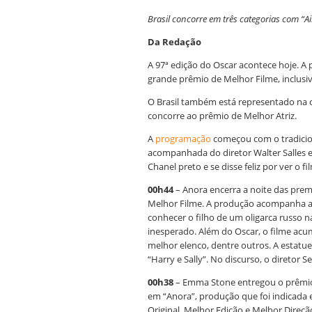
Brasil concorre em três categorias com “A
Da Redação
A 97ª edição do Oscar acontece hoje. A
grande prêmio de Melhor Filme, inclusiv
O Brasil também está representado na c
concorre ao prêmio de Melhor Atriz.
A
programação
começou com o tradicion
acompanhada do diretor Walter Salles e
Chanel preto e se disse feliz por ver o 
00h44
– Anora encerra a noite das prem
Melhor Filme. A produção acompanha a 
conhecer o filho de um oligarca russo 
inesperado. Além do Oscar, o filme acu
melhor elenco, dentre outros. A estatuet
“Harry e Sally”. No discurso, o diretor
00h38
– Emma Stone entregou o prêmio 
em “Anora”, produção que foi indicada 
Original, Melhor Edição e Melhor Direçã