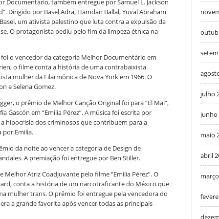
or Documentário, também entregue por Samuel L. Jackson
d”. Dirigido por Basel Adra, Hamdan Ballal, Yuval Abraham
novem
 Basel, um ativista palestino que luta contra a expulsão da
e. O protagonista pediu pelo fim da limpeza étnica na
outub
setem
a” foi o vencedor da categoria Melhor Documentário em
ien, o filme conta a história de uma contrabaixista
agost
cista mulher da Filarmônica de Nova York em 1966. O
son e Selena Gomez.
julho 
ger, o prêmio de Melhor Canção Original foi para “El Mal”,
ía Gascón em “Emilia Pérez”. A música foi escrita por
junho
e a hipocrisia dos criminosos que contribuem para a
 por Emilia.
maio 
êmio da noite ao vencer a categoria de Design de
abril 
dales. A premiação foi entregue por Ben Stiller.
 Melhor Atriz Coadjuvante pelo filme “Emilia Pérez”. O
março
diard, conta a história de um narcotraficante do México que
ma mulher trans. O prêmio foi entregue pela vencedora do
fevere
era a grande favorita após vencer todas as principais
dezem