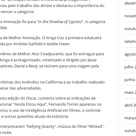
dezem
eu pelo trabalho das atrizes e destacou a importância do
encer a categoria.
novem
 Animação foi para “
In the Shadow of Cypress
”. A categoria
die.
outub
a de Melhor Animação. O longa traz a primeira estatueta
setem
tada por Andrew Garfield e Goldie Hawn.
prêmio de Melhor Ator Coadjuvante, que foi entregue para
agost
longa é protagonizado, roteirizado e dirigido por Jesse
atíveis, David e Benji, se reúnem para uma viagem pela
julho 
junho
timas dos incêndios na Califórnia e ao trabalho realizado
pesar das adversidades.
maio 
sta edição do Oscar, comenta sobre as indicações de
ionar “Ainda Estou Aqui”, Fernanda Torres apareceu na
abril 
ou o uso de Inteligência Artificial em filmes, o controle
 e outras questões atuais da indústria.
março
nterpretaram “Defying Gravity”, música do filme “Wicked”,
outub
 noite.