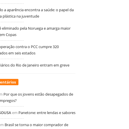
 a aparência encontra a saúde: o papel da
ia plástica na juventude
 é eliminado pela Noruega e amarga maior
 em Copas
peração contra o PCC cumpre 320
dos em seis estados
ários do Rio de Janeiro entram em greve
entários
m
Por que os jovens estão desapegados de
empregos?
 SOUSA
em
Panetone: entre lendas e sabores
em
Brasil se torna o maior comprador de