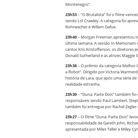
Montenegro”.
23h53
– “O Brutalista” foi o filme venc
sendo Lol Crawley. A categoria foi apre
Rohrwacher e Willem Dafoe.
23h40
– Morgan Freeman apresentou tr
última semana. A sessão In Memoriam 
cantor Kris Kristofferson, os diretores 
Donald Sutherland e as atrizes Maggie S
23h38
– O prêmio da categoria Melhor C
a Robot”. Dirigido por Victoria Warmerd
história de Lara, que após uma série d
realidade estranha.
23h30
– “Duna: Parte Dois” também foi o
responsáveis sendo Paul Lambert, Step
também foi entregue por Rachel Zegler 
23h27
– O filme “Duna: Parte Dois” lev
responsabilidade de Gareth John, Richar
apresentada por Miles Teller e Miley Cyr