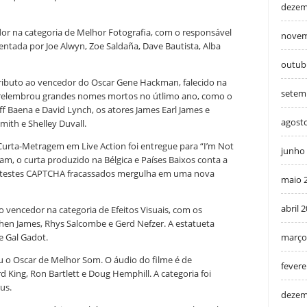
dezem
edor na categoria de Melhor Fotografia, com o responsável
novem
sentada por Joe Alwyn, Zoe Saldaña, Dave Bautista, Alba
outub
ibuto ao vencedor do Oscar Gene Hackman, falecido na
setem
relembrou grandes nomes mortos no útlimo ano, como o
Jeff Baena e David Lynch, os atores James Earl James e
agost
mith e Shelley Duvall.
urta-Metragem em Live Action foi entregue para “I’m Not
junho
am, o curta produzido na Bélgica e Países Baixos conta a
e testes CAPTCHA fracassados ​​mergulha em uma nova
maio 
abril 
 vencedor na categoria de Efeitos Visuais, com os
hen James, Rhys Salcombe e Gerd Nefzer. A estatueta
e Gal Gadot.
março
ou o Oscar de Melhor Som. O áudio do filme é de
fevere
d King, Ron Bartlett e Doug Hemphill. A categoria foi
us.
dezem