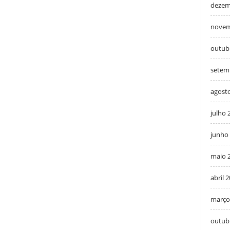
dezem
novem
outub
setem
agost
julho 
junho
maio 
abril 
março
outub