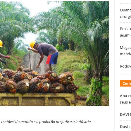
Quando
cirurg
Brasil
jejum
Megao
manda
Rodovi
Com
Ana
e
seus 
DAVI
 rentável do mundo e a proibição prejudica a indústria
Davi