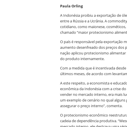
Paula Orling
A Indonésia proibiu a exportação de óle
entre a Rússia e a Ucrânia. A commodit
cotidiano, como maionese, cosméticos, 
chamado “maior protecionismo alimenta
O país é responsável pela exportação m
aumento desenfreado dos preços dos p
nação aplicou protecionismo alimentar 
do produto internamente.
Com a medida que é incentivada desde 
últimos meses
, de acordo com levantam
A este respeito, a economista e educad
econômica da Indonésia com a crise do
vender no mercado interno, era mais lucr
um exemplo de cenário no qual alguns 
assegurar o preço interno”, comenta.
O protecionismo econômico reestrutur
cadeia de dependência produtiva. “Me
mercado interno, ele destrava uma séri