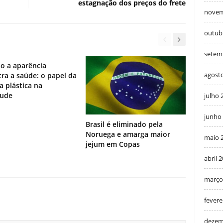
estagnação dos preços do frete
novem
outub
setem
o a aparência
agost
ra a saúde: o papel da
ia plástica na
tude
julho 
junho
Brasil é eliminado pela
Noruega e amarga maior
maio 
jejum em Copas
abril 
março
fevere
dezem