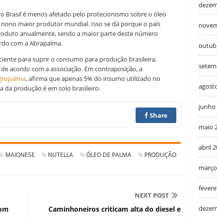
dezem
o Brasil é menos afetado pelo protecionismo sobre o óleo
o nono maior produtor mundial. Isso se dá porque o país
novem
produto anualmente, sendo a maior parte deste número
ordo com a Abrapalma.
outub
ciente para suprir o consumo para produção brasileira,
setem
 de acordo com a associação.
Em contraposição, a
gropalma
, afirma que apenas 5% do insumo utilizado no
agost
a da produção é em solo brasileiro.
junho
Share
maio 
abril 
MAIONESE
NUTELLA
ÓLEO DE PALMA
PRODUÇÃO
março
fevere
NEXT POST
dezem
com
Caminhoneiros criticam alta do diesel e