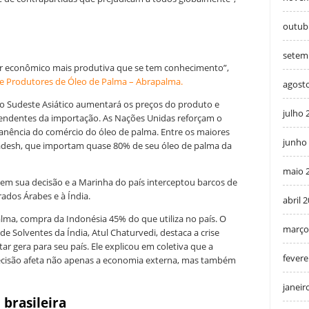
outub
setem
lor econômico mais produtiva que se tem conhecimento”,
 de Produtores de Óleo de Palma – Abrapalma.
agost
 do Sudeste Asiático aumentará os preços do produto e
julho 
pendentes da importação. As Nações Unidas reforçam o
anência do comércio do óleo de palma. Entre os maiores
junho
adesh, que importam quase 80% de seu óleo de palma da
maio 
em sua decisão e a Marinha do país interceptou barcos de
dos Árabes e à Índia.
abril 
alma, compra da Indonésia 45% do que utiliza no país. O
março
e Solventes da Índia, Atul Chaturvedi, destaca a crise
ar gera para seu país.
Ele explicou em coletiva que a
fevere
 decisão afeta não apenas a economia externa, mas também
janeir
brasileira