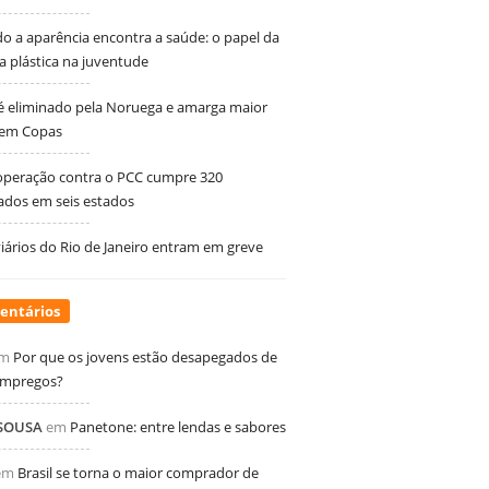
 a aparência encontra a saúde: o papel da
ia plástica na juventude
 é eliminado pela Noruega e amarga maior
 em Copas
peração contra o PCC cumpre 320
dos em seis estados
ários do Rio de Janeiro entram em greve
entários
m
Por que os jovens estão desapegados de
empregos?
 SOUSA
em
Panetone: entre lendas e sabores
em
Brasil se torna o maior comprador de