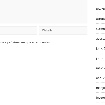
novem
outub
setem
agost
ra a próxima vez que eu comentar.
julho 
junho
maio 
abril 
março
fevere