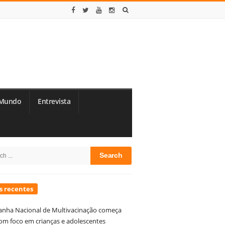
Mundo
Entrevista
te
h
debar
s recentes
nha Nacional de Multivacinação começa
om foco em crianças e adolescentes