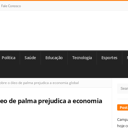
Fale Conosco
Política
Saúde
Educação
Tecnologia
Esportes
Si
bre o óleo de palma prejudica a economia global
Searc
Si
for:
leo de palma prejudica a economia
Post
Campa
hoje c