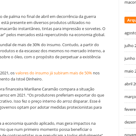
macon
o de palma no final de abril em decorrência da guerra
Arqu
y está presente em diversos produtos utilizados no
macarrão instantâneo, tintas para impressão e sorvetes. O
agost
r” pelos mercados está repercutindo na economia global.
undial de mais de 30% do insumo. Contudo, a partir do
julho 
rodutos e da escassez dos mesmos no mercado interno, a
sobre o óleo, com o propósito de perpetuar a existência
junho
maio 
2021, o
s
valores do insumo já subiram mais de 50%
nos
ento da Istoé Dinheiro.
abril 
ora financeira Mariliane Caramão compara a situação
 arroz em 2021. “Os produtores preferiam exportar do que
março
ativo. Isso fez o preço interno do arroz disparar. Esse é
governos optam por adotar medidas protecionistas para
fevere
dezem
a a economia quando aplicado, mas gera impactos na
smo que num primeiro momento possa beneficiar o
novem
e de contrapartidas que prejudicam a todos globalmente”,