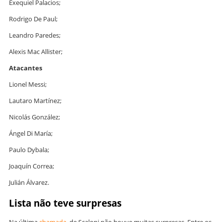
Exequiel Palacios;
Rodrigo De Paul;
Leandro Paredes;
Alexis Mac Allister;
Atacantes
Lionel Messi;
Lautaro Martínez;
Nicolás González;
Ángel Di María;
Paulo Dybala;
Joaquín Correa;
Julián Álvarez.
Lista não teve surpresas
Na última
chamada
de Scaloni não houve muitas surpresas. Entre os