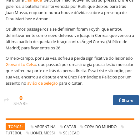
goleiros, a batalha final foi vencida por Rulli, que deixou para trás
Juan Musso, enquanto nunca houve dúvidas sobre a presença de
Dibu Martínez e Armani.
Os últimos passageiros a se definirem foram Foyth, que entrou
definitivamente como novo defensor, e Joaquín Correa, que venceu a
última partida de queda de braço contra Ángel Correa (Atlético de
Madrid) para ficar entre os 26.
O meio-campo, por sua vez, sofreu a perda significativa do lesionado
Giovani Lo Celso
, que passará por uma cirurgia para a lesão muscular
que sofreu na parte de trás da perna direita. Essa triste situação, por
sua vez, encerrou a disputa entre Enzo Fernández e Palácios por um
assento no
avião da Seleção
para o Catar.
0
Share
SHARE
TOPICS:
ARGENTINA
CATAR
COPA DO MUNDO
FUTEBOL
LIONEL MESSI
SELEÇÃO