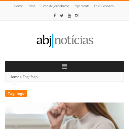
Home
Fotos
Curso de Jornalismo
Expediente
Fale Conosco
ABJ
Notícias
Home
»
Tag:
fogo
Tag:
fogo