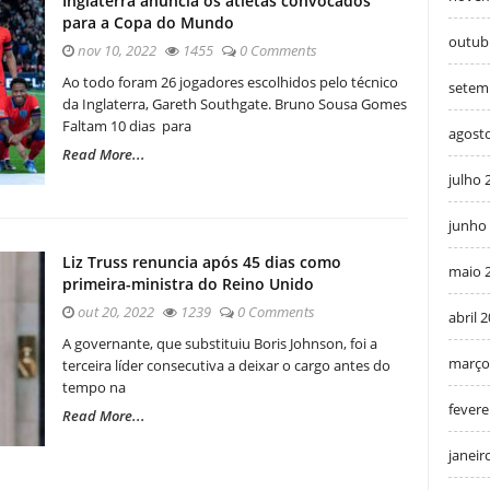
Inglaterra anuncia os atletas convocados
para a Copa do Mundo
outub
nov 10, 2022
1455
0 Comments
Ao todo foram 26 jogadores escolhidos pelo técnico
setem
da Inglaterra, Gareth Southgate. Bruno Sousa Gomes
Faltam 10 dias para
agost
Read More...
julho 
junho
Liz Truss renuncia após 45 dias como
maio 
primeira-ministra do Reino Unido
out 20, 2022
1239
0 Comments
abril 
A governante, que substituiu Boris Johnson, foi a
março
terceira líder consecutiva a deixar o cargo antes do
tempo na
fevere
Read More...
janeir