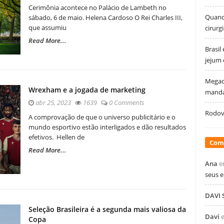
Cerimônia acontece no Palácio de Lambeth no
Quando
sábado, 6 de maio. Helena Cardoso O Rei Charles III,
que assumiu
cirurg
Read More...
Brasil
jejum
Megao
Wrexham e a jogada de marketing
manda
abr 25, 2023
1639
0 Comments
Rodovi
A comprovação de que o universo publicitário e o
mundo esportivo estão interligados e dão resultados
efetivos. Hellen de
Com
Read More...
Ana
e
seus 
DAVI
Seleção Brasileira é a segunda mais valiosa da
Davi
Copa