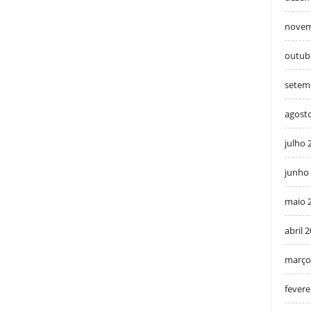
novem
outub
setem
agost
julho 
junho
maio 
abril 
março
fevere