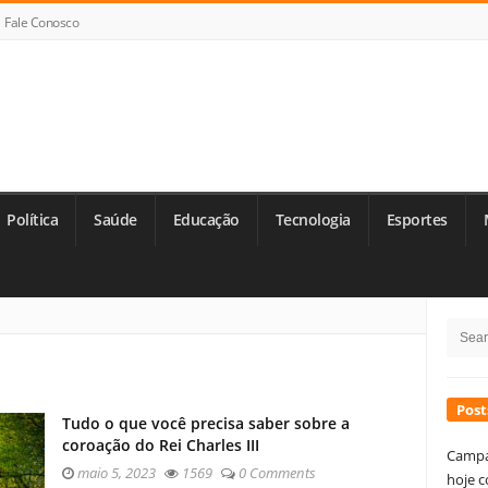
Fale Conosco
Política
Saúde
Educação
Tecnologia
Esportes
Si
Searc
Si
for:
Post
Tudo o que você precisa saber sobre a
coroação do Rei Charles III
Campa
maio 5, 2023
1569
0 Comments
hoje c