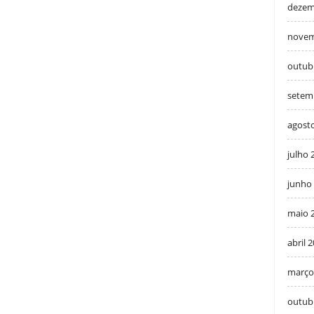
dezem
novem
outub
setem
agost
julho 
junho
maio 
abril 
março
outub