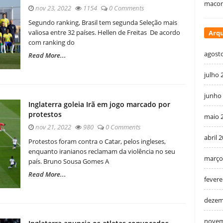
macon
nov 23, 2022
1154
0 Comments
Segundo ranking, Brasil tem segunda Seleção mais
valiosa entre 32 países. Hellen de Freitas De acordo
Arqu
com ranking do
agost
Read More...
julho 
junho
Inglaterra goleia Irã em jogo marcado por
protestos
maio 
nov 21, 2022
980
0 Comments
abril 
Protestos foram contra o Catar, pelos ingleses,
enquanto iranianos reclamam da violência no seu
março
país. Bruno Sousa Gomes A
Read More...
fevere
dezem
novem