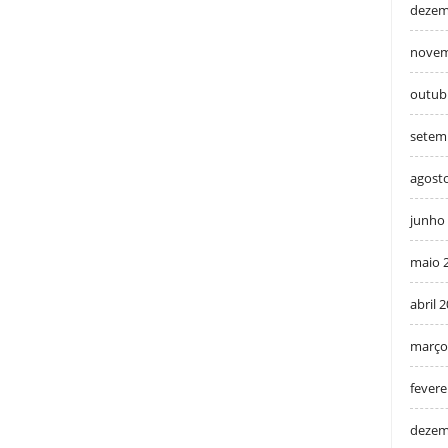
dezem
novem
outub
setem
agost
junho
maio 
abril 
março
fevere
dezem