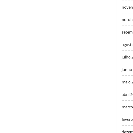
novem
outub
setem
agost
julho 
junho
maio 
abril 
março
fevere
dezem