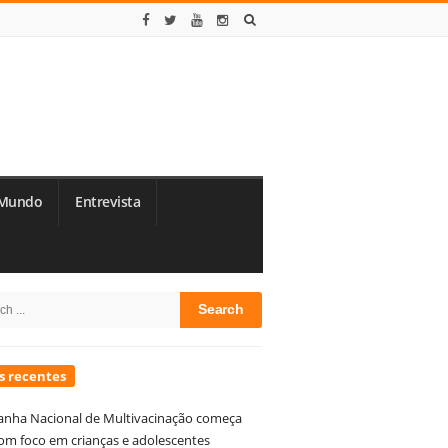
Mundo
Entrevista
te
h
debar
s recentes
nha Nacional de Multivacinação começa
om foco em crianças e adolescentes