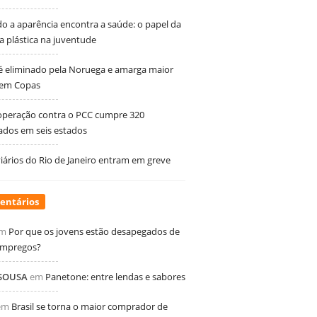
 a aparência encontra a saúde: o papel da
ia plástica na juventude
 é eliminado pela Noruega e amarga maior
 em Copas
peração contra o PCC cumpre 320
dos em seis estados
ários do Rio de Janeiro entram em greve
entários
m
Por que os jovens estão desapegados de
empregos?
 SOUSA
em
Panetone: entre lendas e sabores
em
Brasil se torna o maior comprador de