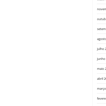
novem
outub
setem
agost
julho 
junho
maio 
abril 
março
fevere