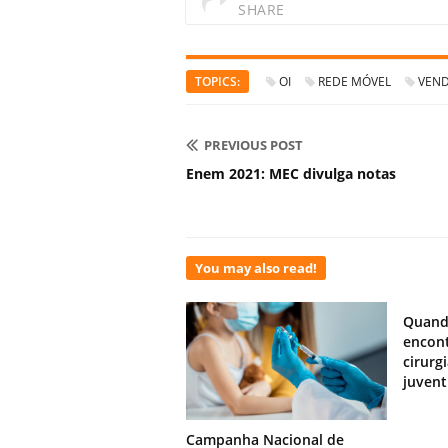
SHARE
TOPICS:
OI
REDE MÓVEL
VEN
PREVIOUS POST
Enem 2021: MEC divulga notas
You may also read!
Quand
encont
cirurg
juven
Campanha Nacional de