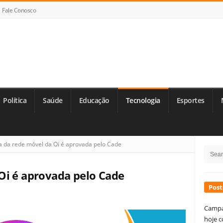
Fale Conosco
Política
Saúde
Educação
Tecnologia
Esportes
Si
 da rede móvel da Oi é aprovada pelo Cade
Searc
Si
for:
Oi é aprovada pelo Cade
Post
Campa
hoje c