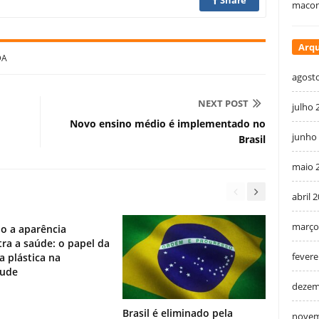
macon
Arqu
DA
agost
NEXT POST
julho 
Novo ensino médio é implementado no
junho
Brasil
maio 
abril 
março
o a aparência
ra a saúde: o papel da
fevere
ia plástica na
tude
dezem
Brasil é eliminado pela
novem