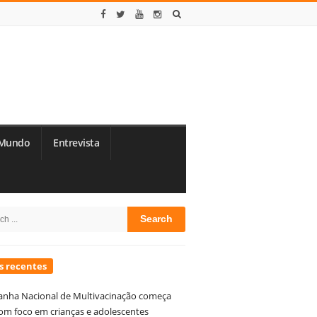
Mundo
Entrevista
te
h
debar
s recentes
nha Nacional de Multivacinação começa
om foco em crianças e adolescentes