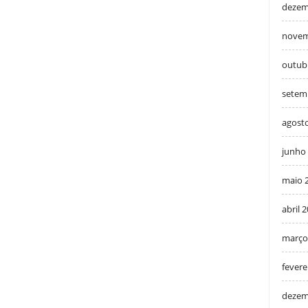
dezem
novem
outub
setem
agost
junho
maio 
abril 
março
fevere
dezem