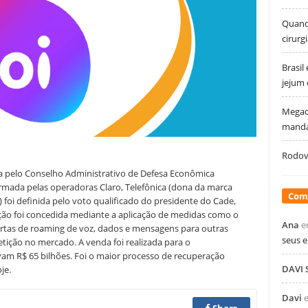
Quando
cirurg
Brasil
jejum
Megao
manda
Rodovi
a pelo Conselho Administrativo de Defesa Econômica
 formada pelas operadoras Claro, Telefônica (dona da marca
Com
9) foi definida pelo voto qualificado do presidente do Cade,
ção foi concedida mediante a aplicação de medidas como o
Ana
e
fertas de roaming de voz, dados e mensagens para outras
seus 
ição no mercado. A venda foi realizada para o
am R$ 65 bilhões. Foi o maior processo de recuperação
DAVI
je.
Davi
Share