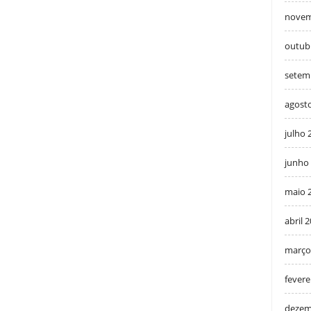
novem
outub
setem
agost
julho 
junho
maio 
abril 
março
fevere
dezem