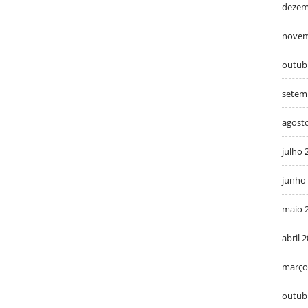
dezem
novem
outub
setem
agost
julho 
junho
maio 
abril 
março
outub