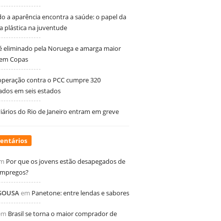
 a aparência encontra a saúde: o papel da
ia plástica na juventude
 é eliminado pela Noruega e amarga maior
 em Copas
peração contra o PCC cumpre 320
dos em seis estados
ários do Rio de Janeiro entram em greve
entários
m
Por que os jovens estão desapegados de
empregos?
 SOUSA
em
Panetone: entre lendas e sabores
em
Brasil se torna o maior comprador de