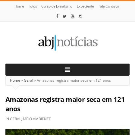
Home
Fotos
Curso de Jornalismo
Expediente
Fale Conosco
ABJ
Notícias
Home
»
Geral
»
Amazonas registra maior seca em 121 anos
Amazonas registra maior seca em 121
anos
IN
GERAL
,
MEIO AMBIENTE