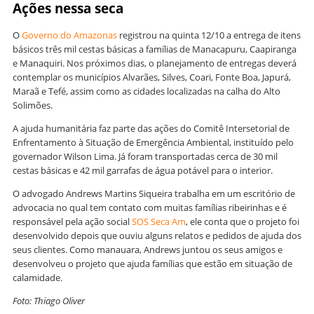
Ações nessa seca
O
Governo do Amazonas
registrou na quinta 12/10 a entrega de itens
básicos três mil cestas básicas a famílias de Manacapuru, Caapiranga
e Manaquiri. Nos próximos dias, o planejamento de entregas deverá
contemplar os municípios Alvarães, Silves, Coari, Fonte Boa, Japurá,
Maraã e Tefé, assim como as cidades localizadas na calha do Alto
Solimões.
A ajuda humanitária faz parte das ações do Comitê Intersetorial de
Enfrentamento à Situação de Emergência Ambiental, instituído pelo
governador Wilson Lima. Já foram transportadas cerca de 30 mil
cestas básicas e 42 mil garrafas de água potável para o interior.
O advogado Andrews Martins Siqueira trabalha em um escritório de
advocacia no qual tem contato com muitas famílias ribeirinhas e é
responsável pela ação social
SOS Seca Am
, ele conta que o projeto foi
desenvolvido depois que ouviu alguns relatos e pedidos de ajuda dos
seus clientes. Como manauara, Andrews juntou os seus amigos e
desenvolveu o projeto que ajuda famílias que estão em situação de
calamidade.
Foto: Thiago Oliver