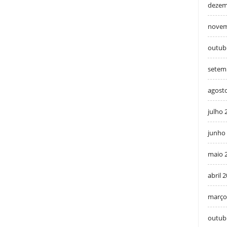
dezem
novem
outub
setem
agost
julho 
junho
maio 
abril 
março
outub