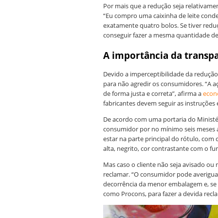
Por mais que a redução seja relativam
“Eu compro uma caixinha de leite cond
exatamente quatro bolos. Se tiver redu
conseguir fazer a mesma quantidade de
A importância da transp
Devido a imperceptibilidade da reduçã
para não agredir os consumidores. “A açã
de forma justa e correta”, afirma a
econ
fabricantes devem seguir as instruções e
De acordo com uma portaria do Ministéri
consumidor por no mínimo seis meses a
estar na parte principal do rótulo, com c
alta, negrito, cor contrastante com o f
Mas caso o cliente não seja avisado ou
reclamar. “O consumidor pode averigua
decorrência da menor embalagem e, se 
como Procons, para fazer a devida recl