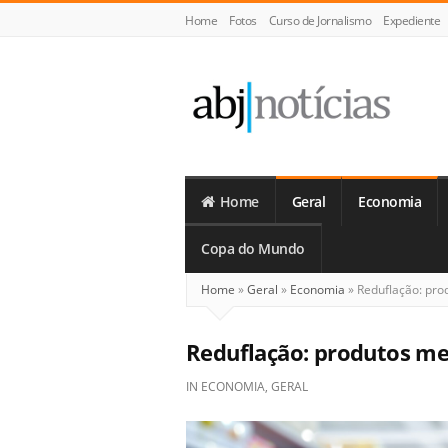
Home
Fotos
Curso de Jornalismo
Expediente
ABJ
Notícias
Home
Geral
Economia
Copa do Mundo
Home
»
Geral
»
Economia
»
Reduflação: pro
Reduflação: produtos me
IN
ECONOMIA
,
GERAL