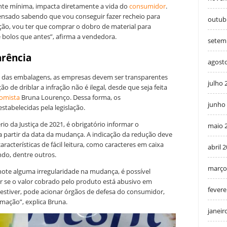
ente mínima, impacta diretamente a vida do
consumidor
.
ensado sabendo que vou conseguir fazer recheio para
outub
ção, vou ter que comprar o dobro de material para
 bolos que antes”, afirma a vendedora.
setem
arência
agost
o das embalagens, as empresas devem ser transparentes
julho 
o de driblar a infração não é ilegal, desde que seja feita
omista
Bruna Lourenço. Dessa forma, os
junho
stabelecidas pela legislação.
o da Justiça de 2021, é obrigatório informar o
maio 
 partir da data da mudança. A indicação da redução deve
aracterísticas de fácil leitura, como caracteres em caixa
abril 
undo, dentre outros.
março
 note alguma irregularidade na mudança, é possível
r se o valor cobrado pelo produto está abusivo em
fevere
estiver, pode acionar órgãos de defesa do consumidor,
amação”, explica Bruna.
janeir