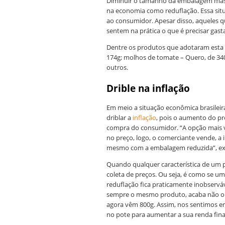
Diminuir o tamanho da embalagem mas 
na economia como reduflação. Essa sit
ao consumidor. Apesar disso, aqueles
sentem na prática o que é precisar gas
Dentre os produtos que adotaram esta p
174g; molhos de tomate – Quero, de 340
outros.
Drible na inflação
Em meio a situação econômica brasileir
driblar a
inflação
, pois o aumento do p
compra do consumidor. “A opção mais 
no preço, logo, o comerciante vende, a
mesmo com a embalagem reduzida”, exp
Quando qualquer característica de um p
coleta de preços. Ou seja, é como se um
reduflação fica praticamente inobservá
sempre o mesmo produto, acaba não ol
agora vêm 800g. Assim, nos sentimos e
no pote para aumentar a sua renda fina