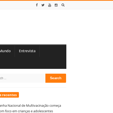
Mundo
Entrevista
te
h
debar
s recentes
nha Nacional de Multivacinação começa
om foco em crianças e adolescentes