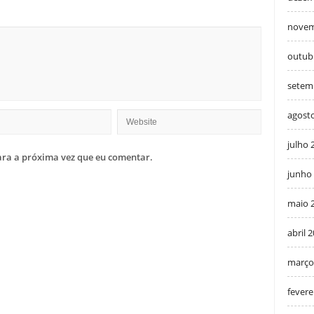
novem
outub
setem
agost
julho 
ra a próxima vez que eu comentar.
junho
maio 
abril 
março
fevere