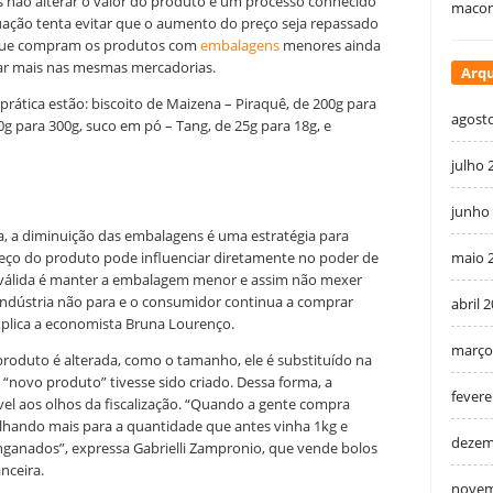
não alterar o valor do produto é um processo conhecido
macon
uação tenta evitar que o aumento do preço seja repassado
 que compram os produtos com
embalagens
menores ainda
tar mais nas mesmas mercadorias.
Arqu
rática estão: biscoito de Maizena – Piraquê, de 200g para
agost
g para 300g, suco em pó – Tang, de 25g para 18g, e
julho 
junho
a, a diminuição das embalagens é uma estratégia para
maio 
reço do produto pode influenciar diretamente no poder de
válida é manter a embalagem menor e assim não mexer
 indústria não para e o consumidor continua a comprar
abril 
lica a economista Bruna Lourenço.
março
roduto é alterada, como o tamanho, ele é substituído na
 “novo produto” tivesse sido criado. Dessa forma, a
fevere
vel aos olhos da fiscalização. “Quando a gente compra
hando mais para a quantidade que antes vinha 1kg e
dezem
nganados”, expressa Gabrielli Zampronio, que vende bolos
nceira.
novem