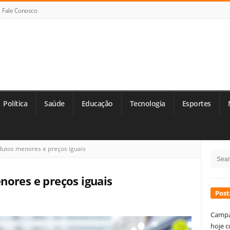
Fale Conosco
Política
Saúde
Educação
Tecnologia
Esportes
Si
dutos menores e preços iguais
Searc
Si
for:
nores e preços iguais
Post
Campa
hoje c