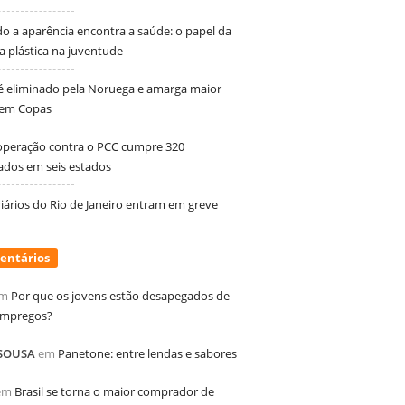
 a aparência encontra a saúde: o papel da
ia plástica na juventude
 é eliminado pela Noruega e amarga maior
 em Copas
peração contra o PCC cumpre 320
dos em seis estados
ários do Rio de Janeiro entram em greve
entários
m
Por que os jovens estão desapegados de
empregos?
 SOUSA
em
Panetone: entre lendas e sabores
em
Brasil se torna o maior comprador de