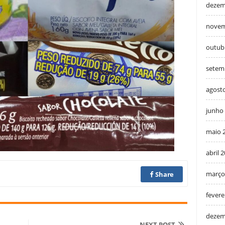
dezem
novem
outub
setem
agost
junho
maio 
abril 
março
Share
fevere
dezem
NEXT POST