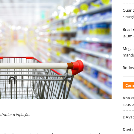
Quando
cirurg
Brasil
jejum
Megao
manda
Rodovi
Com
Ana
e
seus 
riblar a inflação.
DAVI
Davi