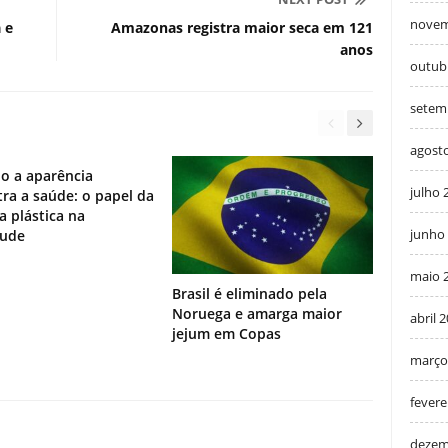
novem
 e
Amazonas registra maior seca em 121
anos
outub
setem
agost
o a aparência
julho 
ra a saúde: o papel da
ia plástica na
junho
tude
maio 
Brasil é eliminado pela
Noruega e amarga maior
abril 
jejum em Copas
março
fevere
dezem