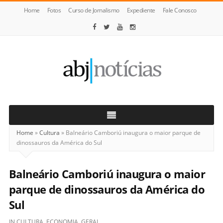
Home
Fotos
Curso de Jornalismo
Expediente
Fale Conosco
ABJ
Notícias
Home
»
Cultura
»
Balneário Camboriú inaugura o maior parque de
dinossauros da América do Sul
Balneário Camboriú inaugura o maior
parque de dinossauros da América do
Sul
IN
CULTURA
,
ECONOMIA
,
GERAL