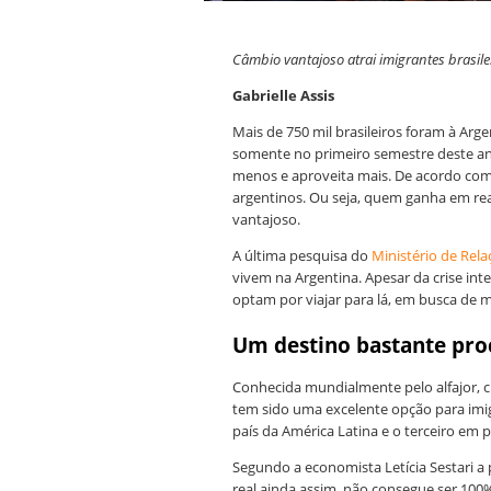
Câmbio vantajoso atrai imigrantes brasil
Gabrielle Assis
Mais de 750 mil brasileiros foram à Ar
somente no primeiro semestre deste ano
menos e aproveita mais. De acordo co
argentinos. Ou seja, quem ganha em re
vantajoso.
A última pesquisa do
Ministério de Rela
vivem na Argentina. Apesar da crise inte
optam por viajar para lá, em busca de 
Um destino bastante pr
Conhecida mundialmente pelo alfajor, c
tem sido uma excelente opção para imi
país da América Latina e o terceiro em
Segundo a economista Letícia Sestari 
real ainda assim, não consegue ser 10