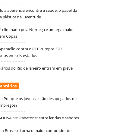
 a aparência encontra a saúde: o papel da
ia plástica na juventude
 é eliminado pela Noruega e amarga maior
 em Copas
peração contra o PCC cumpre 320
dos em seis estados
ários do Rio de Janeiro entram em greve
entários
m
Por que os jovens estão desapegados de
empregos?
 SOUSA
em
Panetone: entre lendas e sabores
em
Brasil se torna o maior comprador de