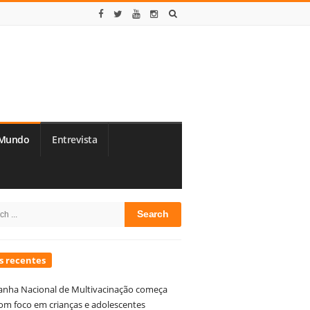
Mundo
Entrevista
te
h
debar
s recentes
nha Nacional de Multivacinação começa
om foco em crianças e adolescentes