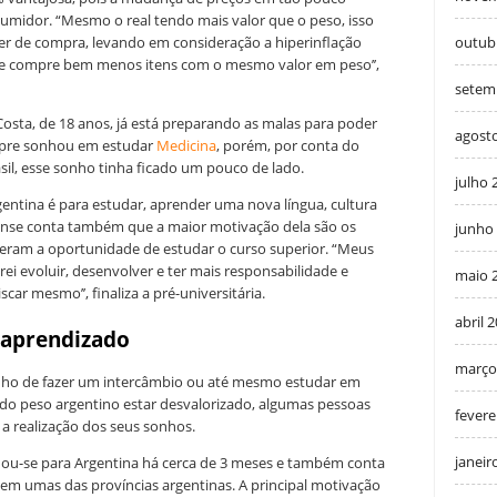
idor. “Mesmo o real tendo mais valor que o peso, isso
outub
er de compra, levando em consideração a hiperinflação
e se compre bem menos itens com o mesmo valor em peso’’,
setem
Costa, de 18 anos, já está preparando as malas para poder
agost
empre sonhou em estudar
Medicina
, porém, por conta do
asil, esse sonho tinha ficado um pouco de lado.
julho 
Argentina é para estudar, aprender uma nova língua, cultura
earense conta também que a maior motivação dela são os
junho
veram a oportunidade de estudar o curso superior. “Meus
rei evoluir, desenvolver e ter mais responsabilidade e
maio 
car mesmo’’, finaliza a pré-universitária.
abril 
 aprendizado
março
ho de fazer um intercâmbio ou até mesmo estudar em
 do peso argentino estar desvalorizado, algumas pessoas
fevere
a realização dos seus sonhos.
janeir
dou-se para Argentina há cerca de 3 meses e também conta
m umas das províncias argentinas. A principal motivação