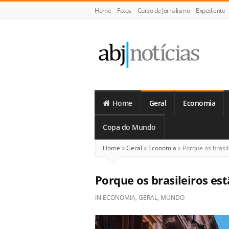
Home
Fotos
Curso de Jornalismo
Expediente
ABJ
Notícias
Home
Geral
Economia
Copa do Mundo
Home
»
Geral
»
Economia
»
Porque os brasil
Porque os brasileiros es
IN
ECONOMIA
,
GERAL
,
MUNDO