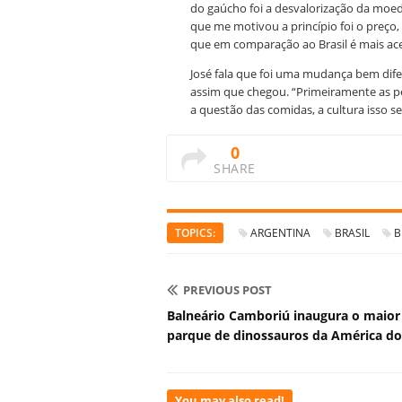
do gaúcho foi a desvalorização da moe
que me motivou a princípio foi o preço
que em comparação ao Brasil é mais aces
José fala que foi uma mudança bem difere
assim que chegou. “Primeiramente as pe
a questão das comidas, a cultura isso se
0
SHARE
TOPICS:
ARGENTINA
BRASIL
B
PREVIOUS POST
Balneário Camboriú inaugura o maior
parque de dinossauros da América do
You may also read!