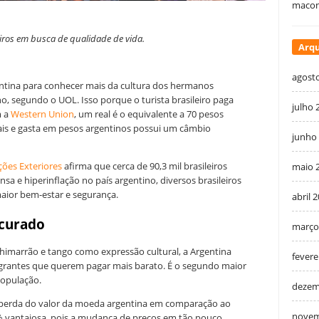
macon
eiros em busca de qualidade de vida.
Arqu
agost
gentina para conhecer mais da cultura dos hermanos
, segundo o UOL. Isso porque o turista brasileiro paga
julho 
m a
Western Union
, um real é o equivalente a 70 pesos
ais e gasta em pesos argentinos possui um câmbio
junho
ções Exteriores
afirma que cerca de 90,3 mil brasileiros
maio 
nsa e hiperinflação no país argentino, diversos brasileiros
maior bem-estar e segurança.
abril 
ocurado
março
himarrão e tango como expressão cultural, a Argentina
fevere
grantes que querem pagar mais barato. É o segundo maior
 população.
dezem
a perda do valor da moeda argentina em comparação ao
novem
0% vantajosa, pois a mudança de preços em tão pouco