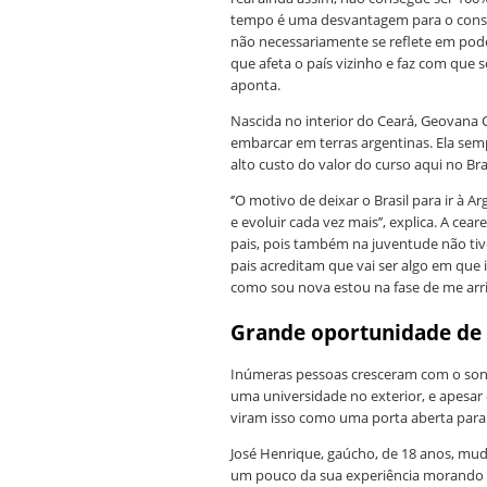
tempo é uma desvantagem para o consum
não necessariamente se reflete em pod
que afeta o país vizinho e faz com qu
aponta.
Nascida no interior do Ceará, Geovana 
embarcar em terras argentinas. Ela s
alto custo do valor do curso aqui no Br
‘’O motivo de deixar o Brasil para ir à 
e evoluir cada vez mais’’, explica. A c
pais, pois também na juventude não ti
pais acreditam que vai ser algo em que i
como sou nova estou na fase de me arris
Grande oportunidade de
Inúmeras pessoas cresceram com o son
uma universidade no exterior, e apesar
viram isso como uma porta aberta para 
José Henrique, gaúcho, de 18 anos, mu
um pouco da sua experiência morando e