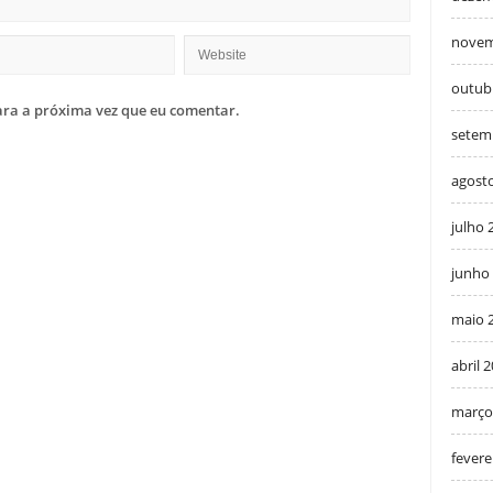
novem
outub
ra a próxima vez que eu comentar.
setem
agost
julho 
junho
maio 
abril 
março
fevere