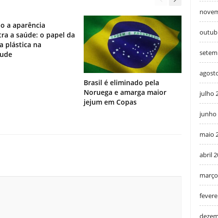
novem
o a aparência
outub
ra a saúde: o papel da
ia plástica na
setem
tude
agost
Brasil é eliminado pela
Noruega e amarga maior
julho 
jejum em Copas
junho
maio 
abril 
março
fevere
dezem