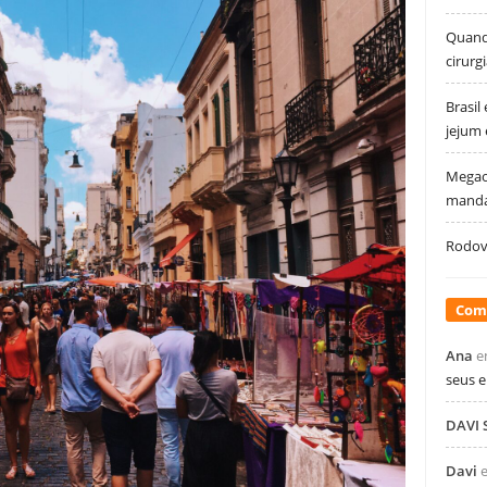
Quando
cirurg
Brasil
jejum
Megao
manda
Rodovi
Com
Ana
e
seus 
DAVI
Davi