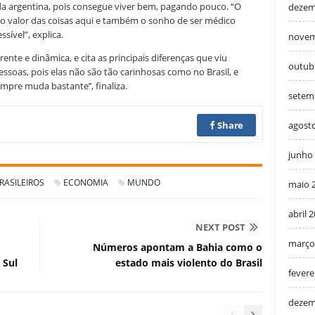
da argentina, pois consegue viver bem, pagando pouco. “O
dezem
, o valor das coisas aqui e também o sonho de ser médico
sível”, explica.
novem
nte e dinâmica, e cita as principais diferenças que viu
outub
ssoas, pois elas não são tão carinhosas como no Brasil, e
mpre muda bastante’’, finaliza.
setem
agost
Share
junho
RASILEIROS
ECONOMIA
MUNDO
maio 
abril 
NEXT POST
março
Números apontam a Bahia como o
 Sul
estado mais violento do Brasil
fevere
dezem