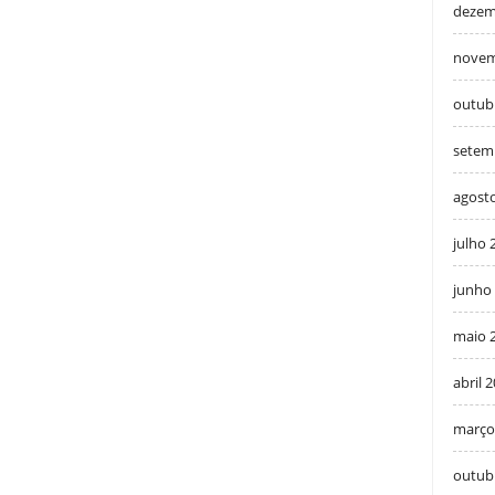
dezem
novem
outub
setem
agost
julho 
junho
maio 
abril 
março
outub