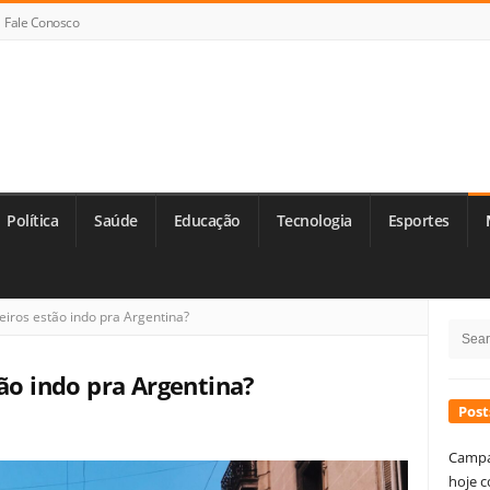
Fale Conosco
Política
Saúde
Educação
Tecnologia
Esportes
Si
eiros estão indo pra Argentina?
Searc
Si
for:
tão indo pra Argentina?
Post
Campa
hoje c