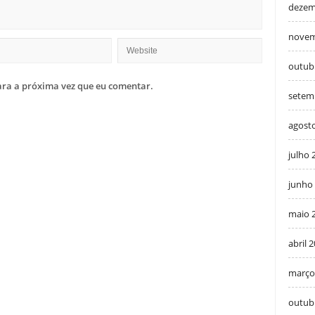
dezem
novem
outub
ra a próxima vez que eu comentar.
setem
agost
julho 
junho
maio 
abril 
março
outub