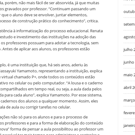
da, porém, não mais fácil de ser absorvida, já que muitas
eos gravados por professor. “Continuam passando um
outub
 que o aluno deve se envolver, juntar elementos,
ocesso de construção prático do conhecimento”, critica.
setem
stência à informatização do processo educacional. Renata
agost
, estudo e investimento das instituições na adoção das
 os professores possuam para adotar a tecnologia, sem
 Antes de aplicar aos alunos, os professores estão
julho 
junho
lo, é uma instituição que, há seis anos, aderiu às
assayuki Yamamoto, representando a instituição, explica
maio 
 virtual chamado P+, onde todos os conteúdos estão
cativo no celular ou pelo computador. “A lousa e o caderno
abril 
compartilhados em tempo real, ou seja, a aula dada pelos
ada para cada aluno”, explica Yamamoto. Por esse sistema,
março
cadernos dos alunos a qualquer momento. Assim, eles
la de aula ou corrigir tarefas no celular.
fevere
ações não só para os alunos e para o processo de
 os professores e para a forma de elaboração do conteúdo
janeir
nova” forma de pensar a aula possibilitou ao professor um