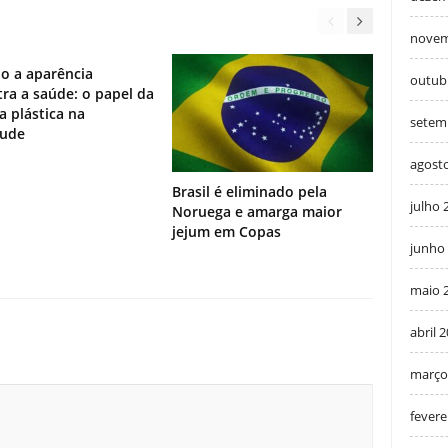
novem
o a aparência
outub
ra a saúde: o papel da
ia plástica na
setem
tude
agost
Brasil é eliminado pela
julho 
Noruega e amarga maior
jejum em Copas
junho
maio 
abril 
março
fevere