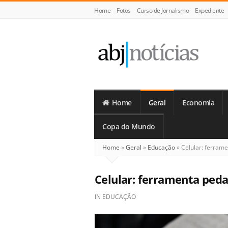
Home
Fotos
Curso de Jornalismo
Expediente
ABJ
Notícias
Home
Geral
Economia
Copa do Mundo
Home
»
Geral
»
Educação
»
Celular: ferram
Celular: ferramenta ped
IN
EDUCAÇÃO