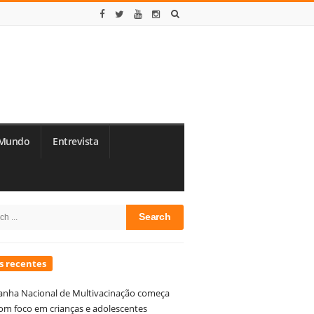
Mundo
Entrevista
te
h
debar
s recentes
nha Nacional de Multivacinação começa
om foco em crianças e adolescentes