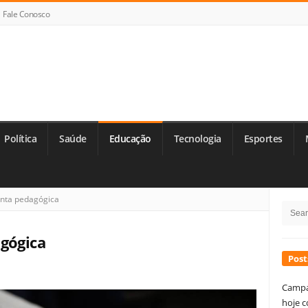
Fale Conosco
Política
Saúde
Educação
Tecnologia
Esportes
Si
enta pedagógica
Searc
Si
for:
agógica
Post
Campa
hoje c