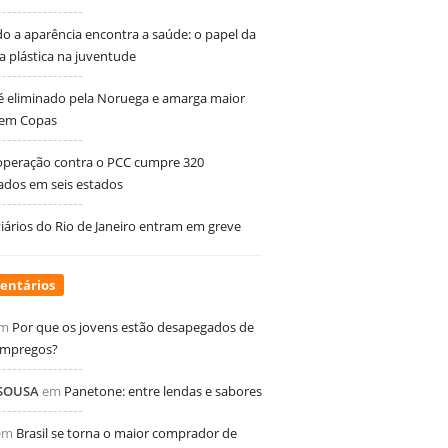
 a aparência encontra a saúde: o papel da
ia plástica na juventude
 é eliminado pela Noruega e amarga maior
 em Copas
peração contra o PCC cumpre 320
dos em seis estados
ários do Rio de Janeiro entram em greve
entários
m
Por que os jovens estão desapegados de
empregos?
 SOUSA
em
Panetone: entre lendas e sabores
em
Brasil se torna o maior comprador de