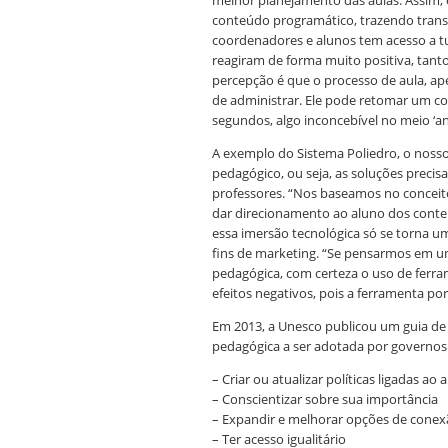
melhor planejamento das aulas. Assim, é
conteúdo programático, trazendo transp
coordenadores e alunos tem acesso a tu
reagiram de forma muito positiva, tant
percepção é que o processo de aula, ape
de administrar. Ele pode retomar um co
segundos, algo inconcebível no meio ‘ana
A exemplo do Sistema Poliedro, o nosso
pedagógico, ou seja, as soluções preci
professores. “Nos baseamos no conceit
dar direcionamento ao aluno dos conte
essa imersão tecnológica só se torna 
fins de marketing. “Se pensarmos em 
pedagógica, com certeza o uso de ferra
efeitos negativos, pois a ferramenta por
Em 2013, a Unesco publicou um guia de
pedagógica a ser adotada por governos
– Criar ou atualizar políticas ligadas a
– Conscientizar sobre sua importância
– Expandir e melhorar opções de cone
– Ter acesso igualitário