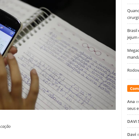
Quando
cirurg
Brasil
jejum
Megao
manda
Rodovi
Com
Ana
e
seus 
DAVI
ucação
Davi