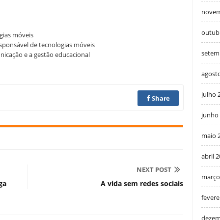
novem
outub
gias móveis
esponsável de tecnologias móveis
setem
nicação e a gestão educacional
agost
julho 
Share
junho
maio 
abril 
NEXT POST
março
ga
A vida sem redes sociais
fevere
dezem