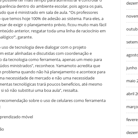
 possível ter mais tempo para administrar e controlar o
dezem
arência dentro do ambiente escolar, pois agora os pais,
do que é ministrado em sala de aula. “Os professores
novem
o que temos hoje 100% de adesão ao sistema. Para eles, a
sar de exigir o planejamento prévio, ficou muito mais fácil
outub
nteúdo anterior, resgatar toda uma linha de raciocínio em
lógico’”, garante.
setem
 uso de tecnologia deve dialogar com o projeto
sam estar alinhadas e discutidas com coordenação e
agost
o da tecnologia como ferramenta, apenas um meio para
údos ministrados”, reconhece. Yamamoto acredita que
junho
um problema quando não há planejamento e acontece para
uma necessidade de mercado e não uma necessidade
maio 
mentas tecnológicas trará poucos benefícios, até mesmo
 si só não substitui uma boa aula”, ressalta.
abril 
 recomendação sobre o uso de celulares como ferramenta
março
:
o aprendizado móvel
fevere
xão
dezem