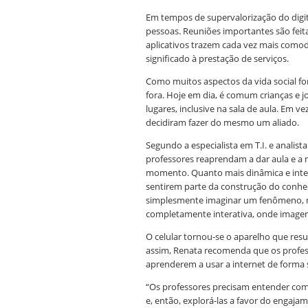
Em tempos de supervalorização do digit
pessoas. Reuniões importantes são feit
aplicativos trazem cada vez mais co
significado à prestação de serviços.
Como muitos aspectos da vida social fo
fora. Hoje em dia, é comum crianças e
lugares, inclusive na sala de aula. Em v
decidiram fazer do mesmo um aliado.
Segundo a especialista em T.I. e anali
professores reaprendam a dar aula e a 
momento. Quanto mais dinâmica e inter
sentirem parte da construção do conh
simplesmente imaginar um fenômeno, mas
completamente interativa, onde imagen
O celular tornou-se o aparelho que re
assim, Renata recomenda que os profes
aprenderem a usar a internet de forma
“Os professores precisam entender como
e, então, explorá-las a favor do engaja