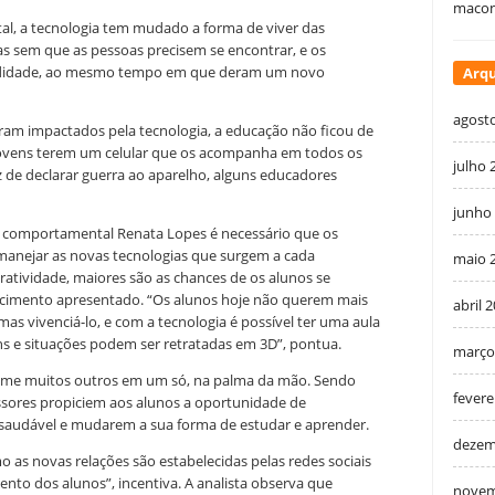
macon
al, a tecnologia tem mudado a forma de viver das
as sem que as pessoas precisem se encontrar, e os
modidade, ao mesmo tempo em que deram um novo
Arqu
agost
ram impactados pela tecnologia, a educação não ficou de
 jovens terem um celular que os acompanha em todos os
julho 
ez de declarar guerra ao aparelho, alguns educadores
junho
sta comportamental Renata Lopes é necessário que os
manejar as novas tecnologias que surgem a cada
maio 
atividade, maiores são as chances de os alunos se
ecimento apresentado. “Os alunos hoje não querem mais
abril 
 vivenciá-lo, e com a tecnologia é possível ter uma aula
s e situações podem ser retratadas em 3D”, pontua.
março
sume muitos outros em um só, na palma da mão. Sendo
fevere
sores propiciem aos alunos a oportunidade de
 saudável e mudarem a sua forma de estudar e aprender.
dezem
 as novas relações são estabelecidas pelas redes sociais
mento dos alunos”, incentiva. A analista observa que
novem