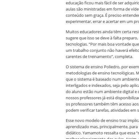
educação ficou mais fácil de ser adquiri
aulas são ministradas em forma de víd
conteúdo sem graça. É preciso entender
experimentar, errar e acertar em um pr
Muitos educadores ainda têm certa resi
sugere que isso se deve à falta preparo
tecnologias. “Por mais boa vontade que
um trabalho conjunto não haverá efeito.
carentes de treinamento”, completa.
O sistema de ensino Poliedro, por exemp
metodologias de ensino tecnológicas. M
que o sistema é baseado num ambiente
interligados e indexados, seja pelo apli
do aluno estão num ambiente digital e 
nossos professores já está disponibiliz
os professores também têm acesso aos 
podem verificar tarefas, atividades em sa
Esse novo modelo de ensino traz implic
aprendizado mas, principalmente, para
didático. Yamamoto ressalta que essa “