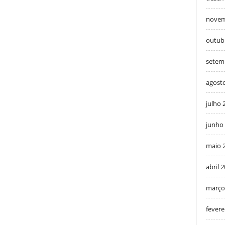
novem
outub
setem
agost
julho 
junho
maio 
abril 
março
fevere