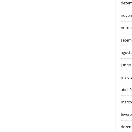
dezem
novem
outub
setem
agost
junho
maio 
abril 
março
fevere
dezem