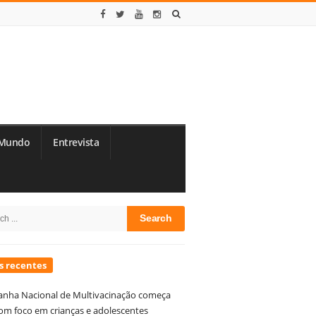
Mundo
Entrevista
te
h
debar
s recentes
nha Nacional de Multivacinação começa
om foco em crianças e adolescentes