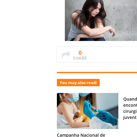
0
SHARE
You may also read!
Quand
encont
cirurg
juven
Campanha Nacional de