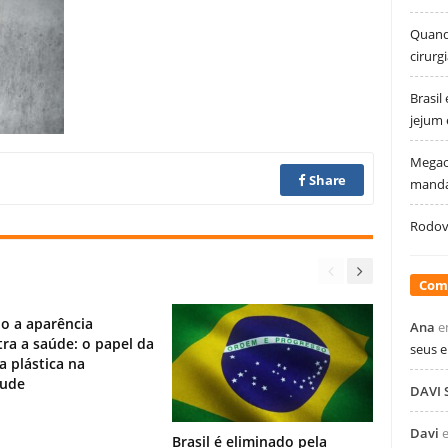
Quando
cirurg
Brasil
jejum
Megao
Share
manda
Rodovi
Com
o a aparência
Ana
e
ra a saúde: o papel da
seus 
ia plástica na
tude
DAVI
Davi
Brasil é eliminado pela