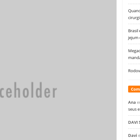
Quando
cirurg
Brasil
jejum
Megao
manda
Rodovi
Com
Ana
e
seus 
DAVI
Davi