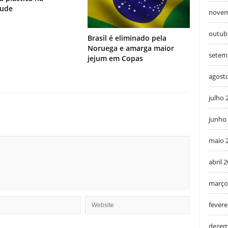
tude
novem
outub
Brasil é eliminado pela
Noruega e amarga maior
setem
jejum em Copas
agost
julho 
junho
maio 
abril 
março
fevere
dezem