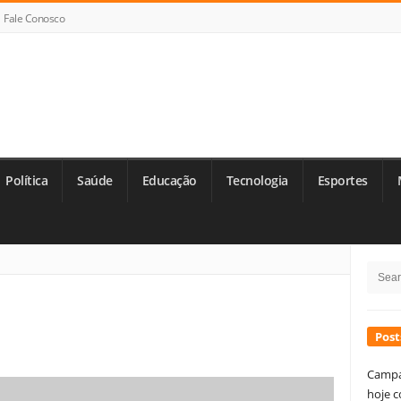
Fale Conosco
Política
Saúde
Educação
Tecnologia
Esportes
Si
Searc
Si
for:
Post
Campa
hoje c