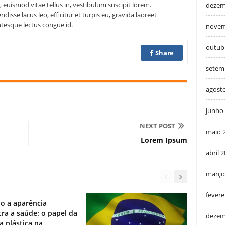
, euismod vitae tellus in, vestibulum suscipit lorem.
dezem
isse lacus leo, efficitur et turpis eu, gravida laoreet
ntesque lectus congue id.
novem
outub
Share
setem
agost
junho
NEXT POST
maio 
Lorem Ipsum
abril 
março
fevere
o a aparência
ra a saúde: o papel da
dezem
ia plástica na