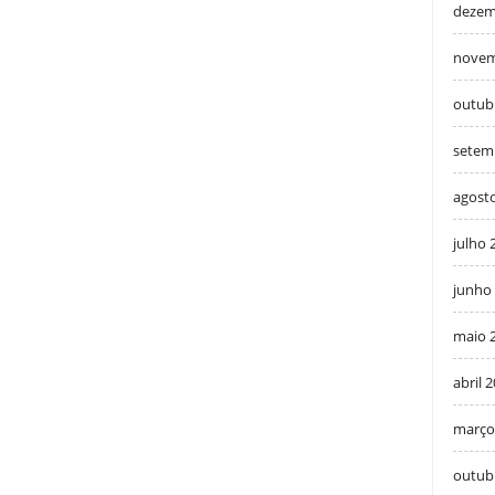
dezem
novem
outub
setem
agost
julho 
junho
maio 
abril 
março
outub