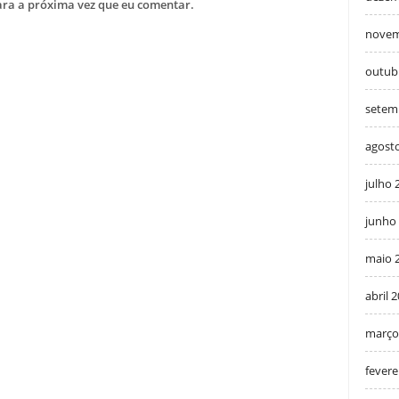
ra a próxima vez que eu comentar.
novem
outub
setem
agost
julho 
junho
maio 
abril 
março
fevere