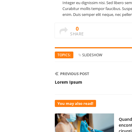
Integer eu dignissim nisi. Sed libero sem
Curabitur mollis tempor faucibus. Suspend
enim. Duis semper elit neque, nec pelle
0
SHARE
TOPICS:
SLIDESHOW
PREVIOUS POST
Lorem Ipsum
You may also read!
Quand
encont
cirurg