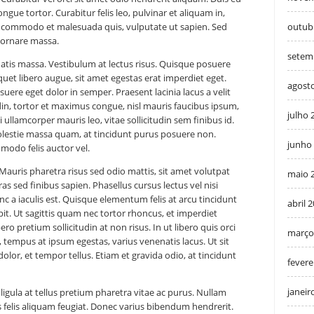
ongue tortor. Curabitur felis leo, pulvinar et aliquam in,
a, commodo et malesuada quis, vulputate ut sapien. Sed
outub
, ornare massa.
setem
tis massa. Vestibulum at lectus risus. Quisque posuere
iquet libero augue, sit amet egestas erat imperdiet eget.
agost
re eget dolor in semper. Praesent lacinia lacus a velit
tudin, tortor et maximus congue, nisl mauris faucibus ipsum,
julho 
i ullamcorper mauris leo, vitae sollicitudin sem finibus id.
lestie massa quam, at tincidunt purus posuere non.
junho
modo felis auctor vel.
 Mauris pharetra risus sed odio mattis, sit amet volutpat
maio 
Cras sed finibus sapien. Phasellus cursus lectus vel nisi
nc a iaculis est. Quisque elementum felis at arcu tincidunt
abril 
it. Ut sagittis quam nec tortor rhoncus, et imperdiet
ro pretium sollicitudin at non risus. In ut libero quis orci
março
 tempus at ipsum egestas, varius venenatis lacus. Ut sit
lor, et tempor tellus. Etiam et gravida odio, at tincidunt
fevere
janeir
ligula at tellus pretium pharetra vitae ac purus. Nullam
s felis aliquam feugiat. Donec varius bibendum hendrerit.