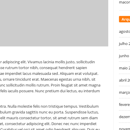
macon
Arqu
agost
julho 
junho
dipiscing elit. Vivamus lacinia mollis justo, sollicitudin
sse rutrum tortor nibh, consequat hendrerit sapien
maio 
tae imperdiet lacus malesuada sed. Aliquam erat volutpat.
, ornare tincidunt erat. Maecenas egestas urna nibh, sit
abril 
sollicitudin mollis rutrum. Proin feugiat sit amet magna
felis iaculis posuere. Nunc pretium dui lectus, eu interdum
março
fevere
ra. Nulla molestie felis non tristique tempus. Vestibulum
ibulum gravida sagittis nunc eu porta. Suspendisse luctus,
dezem
lit mauris consectetur tortor, sit amet rutrum sem diam
t, consectetur adipiscing elit. Donec nec nunc imperdiet
novem
. Curabitur vel orci sit amet odio hendrerit aliquam. Duis eu