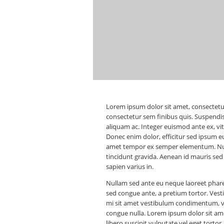
Lorem ipsum dolor sit amet, consectetur a
consectetur sem finibus quis. Suspendi
aliquam ac. Integer euismod ante ex, vi
Donec enim dolor, efficitur sed ipsum eu
amet tempor ex semper elementum. Nunc 
tincidunt gravida. Aenean id mauris sed 
sapien varius in.
Nullam sed ante eu neque laoreet pharet
sed congue ante, a pretium tortor. Vest
mi sit amet vestibulum condimentum, ve
congue nulla. Lorem ipsum dolor sit ame
libero suscipit vulputate vel eget tortor