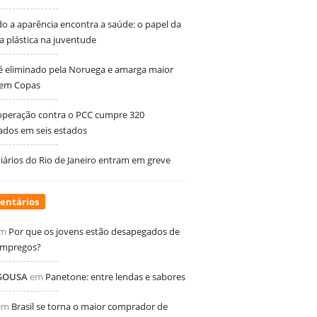
 a aparência encontra a saúde: o papel da
ia plástica na juventude
 é eliminado pela Noruega e amarga maior
 em Copas
peração contra o PCC cumpre 320
dos em seis estados
ários do Rio de Janeiro entram em greve
entários
m
Por que os jovens estão desapegados de
empregos?
 SOUSA
em
Panetone: entre lendas e sabores
em
Brasil se torna o maior comprador de