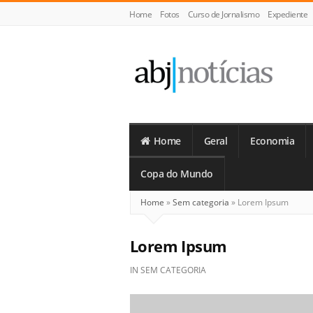
Home
Fotos
Curso de Jornalismo
Expediente
ABJ
Notícias
Home
Geral
Economia
Copa do Mundo
Home
»
Sem categoria
»
Lorem Ipsum
Lorem Ipsum
IN
SEM CATEGORIA