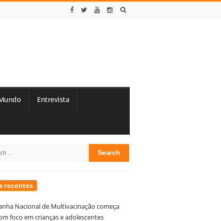
Mundo
Entrevista
te
h
debar
s recentes
nha Nacional de Multivacinação começa
om foco em crianças e adolescentes