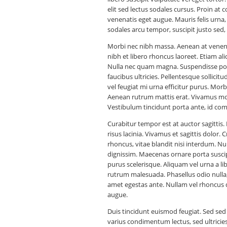
elit sed lectus sodales cursus. Proin at c
venenatis eget augue. Mauris felis urn
sodales arcu tempor, suscipit justo sed
Morbi nec nibh massa. Aenean at venena
nibh et libero rhoncus laoreet. Etiam al
Nulla nec quam magna. Suspendisse posue
faucibus ultricies. Pellentesque sollici
vel feugiat mi urna efficitur purus. Morb
Aenean rutrum mattis erat. Vivamus mo
Vestibulum tincidunt porta ante, id com
Curabitur tempor est at auctor sagittis.
risus lacinia. Vivamus et sagittis dolor. 
rhoncus, vitae blandit nisi interdum. Nu
dignissim. Maecenas ornare porta suscip
purus scelerisque. Aliquam vel urna a libe
rutrum malesuada. Phasellus odio nulla,
amet egestas ante. Nullam vel rhoncus do
augue.
Duis tincidunt euismod feugiat. Sed sed 
varius condimentum lectus, sed ultricie