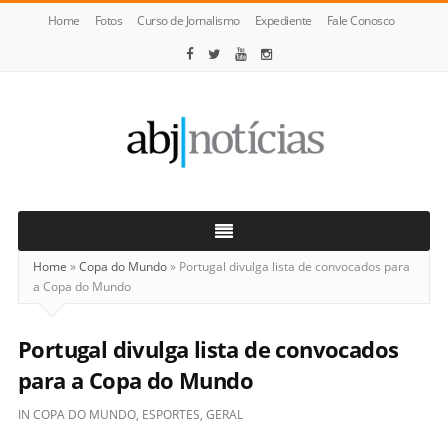
Home
Fotos
Curso de Jornalismo
Expediente
Fale Conosco
ABJ
Notícias
Home
»
Copa do Mundo
»
Portugal divulga lista de convocados para
a Copa do Mundo
Portugal divulga lista de convocados
para a Copa do Mundo
IN
COPA DO MUNDO
,
ESPORTES
,
GERAL