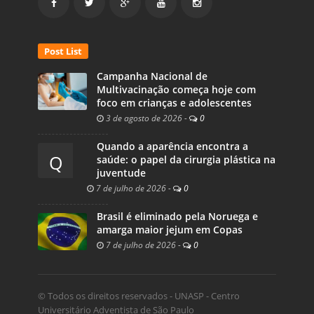
Post List
Campanha Nacional de
Multivacinação começa hoje com
foco em crianças e adolescentes
3 de agosto de 2026
-
0
Quando a aparência encontra a
Q
saúde: o papel da cirurgia plástica na
juventude
7 de julho de 2026
-
0
Brasil é eliminado pela Noruega e
amarga maior jejum em Copas
7 de julho de 2026
-
0
© Todos os direitos reservados - UNASP - Centro
Universitário Adventista de São Paulo