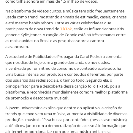
como trilha sonora em mais de 1,5 milhão de vídeos.
Na plataforma de vídeos curtos, a música tem sido frequentemente
usada como trend, mostrando animais de estimação, casais, crianças
e até mesmo bebês reborn. Entre as várias celebridades que
participaram da nova trend do
TikTok
, estão as influenciadoras Kris
Jenner e Kylie Jenner. A canção de Connie está há três semanas entre
as mais ouvidas no Brasil e as pesquisas sobre a cantora
alavancaram.
A estudante de Publicidade e Propaganda Carol Pedreira comenta
que nos dias de hoje com a grande demanda de novidades,
incentivada por um ritmo de consumo de conteúdo acelerado, há
uma busca intensa por produtos e conteúdos diferentes, por parte
dos usuários das redes sociais, o tempo todo. Segundo ela, o
principal fator para a descoberta dessa canção foi o TikTok, pois a
plataforma, é reconhecida mundialmente como ‘‘a melhor plataforma
de promoção e descoberta musical’’.
A jovem universitária explica que dentro do aplicativo, a criação de
trends que envolvem uma música, aumenta a visibilidade de diversas
produções musicais. ‘‘Essa busca por conteúdos (nesse caso músicas)
autênticos, junto com a democratização do acesso à informação que
a internet proporciona, faz com que uma música antiga seja