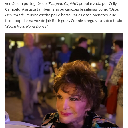
versão em português de
‘‘Estúpido Cupido’’
, popularizada por Celly
Campelo. A artista também gravou canções brasileiras, como
‘‘Deixa
Isso Pra Lá’
’, música escrita por Alberto Paz e Édson Menezes, que
ficou popular na voz de Jair Rodrigues, Connie a regravou sob o título
‘‘
Bossa Nova Hand Dance’’
.