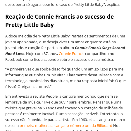
descoberta só agora, esse foi o caso de Pretty Little Baby”, explica.
Reação de Connie Francis ao sucesso de
Pretty Little Baby
A doce melodia de ‘‘Pretty Little Baby’’ retrata os sentimentos de uma
jovem apaixonada, que deseja viver um amor enquanto está na
juventude. A canção faz parte do álbum
Connie Francis Sings Second
Hand Love
. Hoje com 87 anos,
Connie Francis
compartilhou no
Facebook como ficou sabendo sobre o sucesso de sua música.
“A primeira vez que soube disso foi quando um amigo ligou para me
informar que eu tinha um ‘hit viral’. Claramente desatualizada com a
terminologia musical dos dias atuais, minha resposta inicial foi: ‘O que
é isso? Obrigada a todos!’.”
Em entrevista à revista People, a cantora mencionou que nem se
lembrava da música. “Tive que ouvir para lembrar. Pensar que uma
música que gravei há 63 anos está tocando o coração de milhões de
pessoas é realmente incrível. É uma sensação incrível’’. Entretanto, o
sucesso não é novidade para a artista. Em 1960, ela alcançou o marco
de ser a
primeira mulher a alcançar o número um da Billboard
Hot