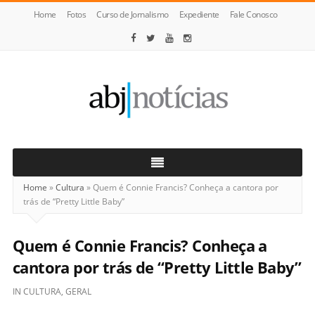
Home
Fotos
Curso de Jornalismo
Expediente
Fale Conosco
ABJ
Notícias
Home
»
Cultura
»
Quem é Connie Francis? Conheça a cantora por
trás de “Pretty Little Baby”
Quem é Connie Francis? Conheça a
cantora por trás de “Pretty Little Baby”
IN
CULTURA
,
GERAL