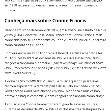
100, com o single ‘‘
Everybody ‘s Somebody ‘s
Fool’’
, desde sua criação
em 1958, escrevendo dessa maneira, o seu nome na história da
música.
Conheça mais sobre Connie Francis
Nascida em 12 de dezembro de 1937, em Newark, no estado de Nova
Jersey (EUA), Concetta Rosa Maria Franconero Connie Francis, mais
conhecida pelo seu nome artístico Connie Francis, iniciou sua carreira
como cantora aos 18 anos.
Com quinze músicas no top 10 da Billboard, a artista americana fez
muito sucesso entre as décadas de 1950 e 1960. Desse total, três
canções alcançaram o primeiro lugar: “
Everybody’s Somebody’s Fool’’
(1960), ‘‘
My Heart Has A Mind Of Its Own’’
(1960) e ‘‘
Don’t Break The Heart
That Loves You’’
(1962).
A dona de
‘‘Pretty Little Baby’’
, lançou a música quando já era uma
cantora experiente. A faixa fez parte de seu álbum
Connie Francis
Sings Second Hand Love
lançado em 1962. Na época a música não
obteve destaque comercial e nem chegou a ser lançada como single.
As músicas de Connie também fizeram grande
sucesso no Brasil
durante as décadas de 1950 e 1960. Um dos maiores destaques foi a