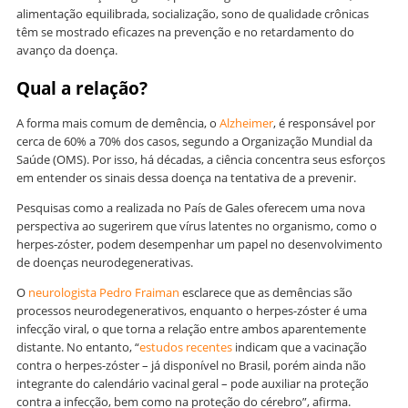
alimentação equilibrada, socialização, sono de qualidade crônicas
têm se mostrado eficazes na prevenção e no retardamento do
avanço da doença.
Qual a relação?
A forma mais comum de demência, o
Alzheimer
, é responsável por
cerca de 60% a 70% dos casos, segundo a Organização Mundial da
Saúde (OMS). Por isso, há décadas, a ciência concentra seus esforços
em entender os sinais dessa doença na tentativa de a prevenir.
Pesquisas como a realizada no País de Gales oferecem uma nova
perspectiva ao sugerirem que vírus latentes no organismo, como o
herpes-zóster, podem desempenhar um papel no desenvolvimento
de doenças neurodegenerativas.
O
neurologista Pedro Fraiman
esclarece que as demências são
processos neurodegenerativos, enquanto o herpes-zóster é uma
infecção viral, o que torna a relação entre ambos aparentemente
distante. No entanto, “
estudos recentes
indicam que a vacinação
contra o herpes-zóster – já disponível no Brasil, porém ainda não
integrante do calendário vacinal geral – pode auxiliar na proteção
contra a infecção, bem como na proteção do cérebro”, afirma.