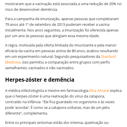
mostraram que a vacinação está associada a uma redução de 20% no
risco de desenvolver demência.
Para a campanha de imunização, apenas pessoas que completaram
79 anos até 1º de setembro de 2013 puderam receber a vacina
inicialmente. Nos anos seguintes, a imunização foi oferecida apenas
por um ano às pessoas que atingiam essa mesma idade.
A regra, motivada pela oferta limitada do imunizante e pela menor
eficácia da vacina em pessoas acima de 80 anos, acabou resultando
em um experimento natural. Segundo pesquisadores da
Stanford
Medicine
, isso permitiu a comparação entre grupos com perfis
semelhantes, vacinados e não vacinados.
Herpes-zóster e demência
A médica infectologista e mestre em farmacologia
Elna Amaral
explica
que o herpes-zóster é uma reativação do vírus da catapora,
contraído na infância. “Ele fica guardado no organismo e às vezes
pode ‘acordar’. É como se a catapora voltasse, mas de um jeito
diferente”, complementa.
Entre os principais sintomas estão dor intensa, queimação ou