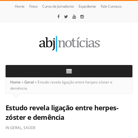
Home
Fotos
Curso de Jornalismo
Expediente
Fale Conosco
ABJ
Notícias
Home
»
Geral
»
Estudo revela ligação entre herpes-zóster e
demência
Estudo revela ligação entre herpes-
zóster e demência
IN
GERAL
,
SAÚDE