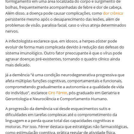
formigamento em uma área localizada do corpo e surgimento de
bolhas, frequentemente acompanhadas de febre e dor de cabeça.
Além disso, a doença pode causar complicações, como
dor crônica
persistente mesmo após o desaparecimento das lesões, além de
problemas de visão, paralisia facial, caso o vírus atinja determinados
nervos.
A infectologista esclarece que, em idosos, a herpes-zóster pode
evoluir de forma mais complicada devido à redução das defesas do
sistema imunológico. Outro fator preocupante é que o vírus pode
agravar doenças pré-existentes, tornando o quadro clínico ainda
mais delicado.
Já a demência “é uma condição neurodegenerativa progressiva que
afeta múltiplas funções cognitivas, comportamentais e funcionais,
comprometendo gradualmente a autonomia e a qualidade de vida
do indivíduo”, esclarece
Ciro Férrer
, pós-graduado em Geriatria e
Gerontologia e Neurociência e Comportamento Humano.
A progressão da demência vai desde esquecimentos sutis e
dificuldades em tarefas complexas até o comprometimento da
linguagem e a perda quase total das capacidades cognitivas e
motoras. Por isso, Férrer destaca que estratégias não farmacológicas,
como estimulação cognitiva, prática regular de atividade física,