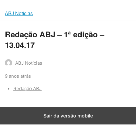
ABJ Notícias
Redação ABJ – 1ª edição –
13.04.17
ABJ Notícias
9 anos atrás
Categories:
Redação ABJ
Sair da versão mobile