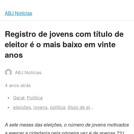
ABJ Notícias
Registro de jovens com título de
eleitor é o mais baixo em vinte
anos
ABJ Notícias
4 anos atrás
Categories:
Geral
,
Política
Tags:
eleições
,
jovens
,
política
,
título de eleito
,
voto
,
voto obrig
A sete meses das eleições, o número de jovens motivados
a exercer a cidadania pela primeira vez é de apenas 731