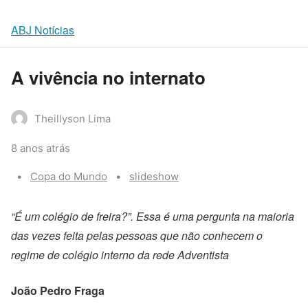
ABJ Notícias
A vivência no internato
Theillyson Lima
8 anos atrás
Categories:
Tags:
Copa do Mundo
slideshow
“É um colégio de freira?”. Essa é uma pergunta na maioria
das vezes feita pelas pessoas que não conhecem o
regime de colégio interno da rede Adventista
João Pedro Fraga