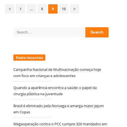
por
Page
Page
Page
Page
1
…
8
9
10
posts
Site
Sidebar
Search
for:
Posts recentes
Campanha Nacional de Multivacinação começa hoje
com foco em crianças e adolescentes
Quando a aparência encontra a saúde: o papel da
cirurgia plástica na juventude
Brasil é eliminado pela Noruega e amarga maior jejum
em Copas
Megaoperação contra o PCC cumpre 320 mandados em