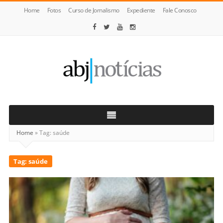
Home
Fotos
Curso de Jornalismo
Expediente
Fale Conosco
ABJ
Notícias
Home
»
Tag:
saúde
Tag:
saúde